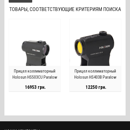
ТОВАРЫ, СООТВЕТСТВУЮЩИЕ КРИТЕРИЯМ ПОИСКА
Прицел коллиматорный
Прицел коллиматорный
Holosun HS503CU Paralow
Holosun HS403B Paralow
Red Dot Sight
Motion Sensor Micro Red Dot
16953 грн.
12250 грн.
(2 MOA)