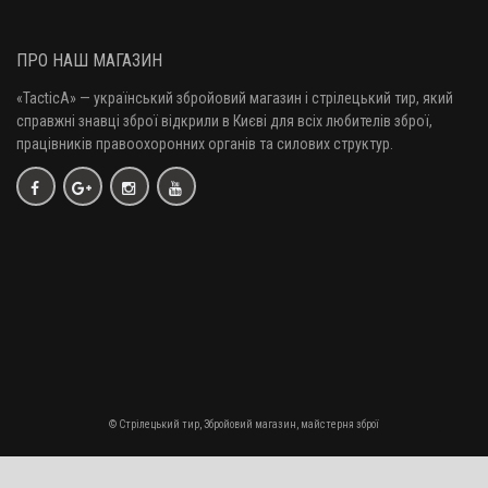
ПРО НАШ МАГАЗИН
«TacticA
» — у
країнський збройовий магазин і стрілецький тир, який
справжні знавці зброї відкрили в Києві для всіх любителів зброї,
працівників правоохоронних органів та силових структур.
© Стрілецький тир, Збройовий магазин, майстерня зброї