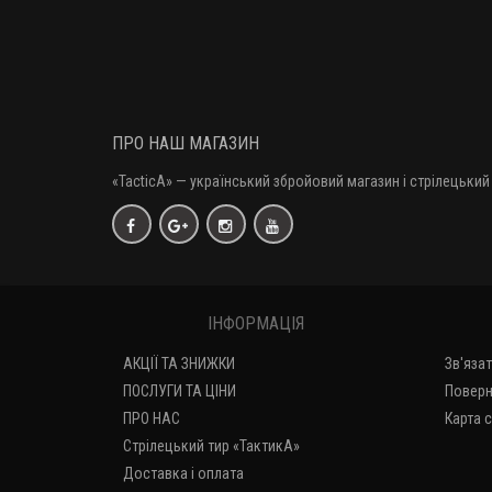
ПРО НАШ МАГАЗИН
«TacticA
» — у
країнський збройовий магазин і стрілецький 
ІНФОРМАЦІЯ
АКЦІЇ ТА ЗНИЖКИ
Зв'яза
ПОСЛУГИ ТА ЦІНИ
Поверн
ПРО НАС
Карта 
Стрілецький тир «ТактикА»
Доставка і оплата