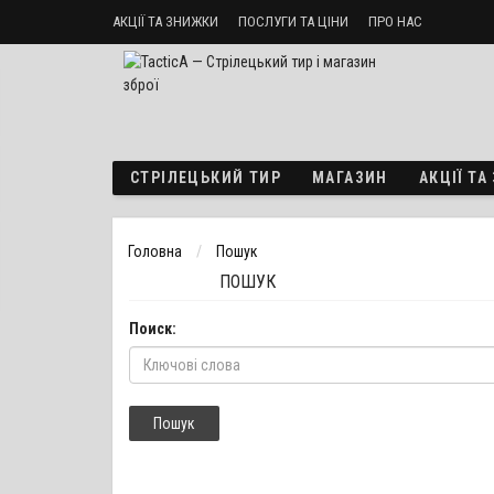
АКЦІЇ ТА ЗНИЖКИ
ПОСЛУГИ ТА ЦІНИ
ПРО НАС
Стрілецький тир «ТактикА»
Доставка і оплата
Політика б
СТРІЛЕЦЬКИЙ ТИР
МАГАЗИН
АКЦІЇ Т
Головна
Пошук
ПОШУК
Поиск: