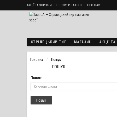
АКЦІЇ ТА ЗНИЖКИ
ПОСЛУГИ ТА ЦІНИ
ПРО НАС
Стрілецький тир «ТактикА»
Доставка і оплата
Політика б
СТРІЛЕЦЬКИЙ ТИР
МАГАЗИН
АКЦІЇ Т
Головна
Пошук
ПОШУК
Поиск: