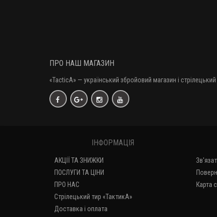
ПРО НАШ МАГАЗИН
«TacticA
» — у
країнський збройовий магазин і стрілецький 
ІНФОРМАЦІЯ
АКЦІЇ ТА ЗНИЖКИ
Зв'яза
ПОСЛУГИ ТА ЦІНИ
Поверн
ПРО НАС
Карта 
Стрілецький тир «ТактикА»
Доставка і оплата