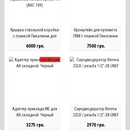
Крышка ствольной коробки
Кронштейн для пулемёта
с планкой Пикатинни для
ПКМ с планкой Пикатинни
охотничьих карабинов на
6000 грн.
7500 грн.
базе Вулкан ТК (АКС 74У)
Распродажа
Адаптер приклада МЕ для
Саундмодератор Rimma
АК складной. Черный
.22LR / резьба 1/2"-28 UNEF
3275 грн.
2970 грн.