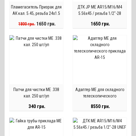
Пламегаситель Призрак для
ДТК JP ME AR15/M16/M4
АК кал. 5.45, резьба 24х1.5
5.56х45 / резьба 1/2"-28
правая
UNEF
1650 грн.
1650 грн.
1800 грн.
Патчи для чистки ME .338
Адаптер МЕ для складного
кал. 250 шт/уп
телескопического
приклада AR-15
340 грн.
8550 грн.