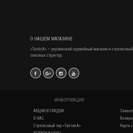
О НАШЕМ МАГАЗИНЕ
«
TacticA
» — украинский оружейный магазин и стрелковый
силовых структур.
ИНФОРМАЦИЯ
АКЦИИ И СКИДКИ
Связат
О НАС
Возвра
Стрелковый тир «ТактикА»
Карта 
УСЛУГИ И ЦЕНЫ