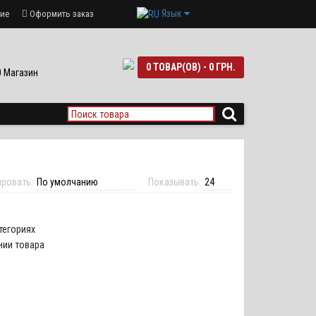
Язык
ие
Оформить заказ
0 ТОВАР(ОВ) - 0 ГРН.
90 Магазин
ировать:
Показывать:
тегориях
нии товара