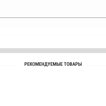
РЕКОМЕНДУЕМЫЕ ТОВАРЫ
ДТК двухсекционный Феникс для АК 7.62х39 / резьба М14х1
2200 грн.