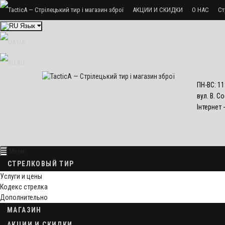
АКЦИИ И СКИДКИ
О НАС
Ст
Язык
UA
RU
ПН-ВС: 11
вул. В. С
Інтернет 
Меню
СТРЕЛКОВЫЙ ТИР
Услуги и цены
Кодекс стрелка
Дополнительно
МАГАЗИН
АКЦИИ И СКИДКИ