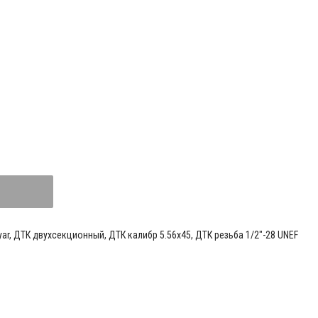
yar
,
ДТК двухсекционный
,
ДТК калибр 5.56х45
,
ДТК резьба 1/2"-28 UNEF