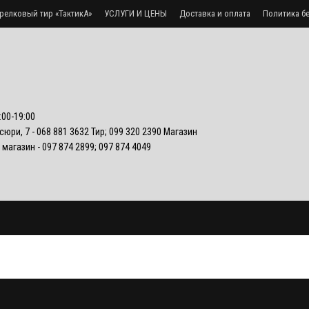
релковый тир «ТактикА»
УСЛУГИ И ЦЕНЫ
Доставка и оплата
Политика б
:00-19:00
осюри, 7 - 068 881 3632 Тир; 099 320 2390 Магазин
- магазин - 097 874 2899; 097 874 4049