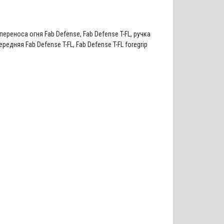
 переноса огня Fab Defense
,
Fab Defense T-FL
,
ручка
ередняя Fab Defense T-FL
,
Fab Defense T-FL foregrip