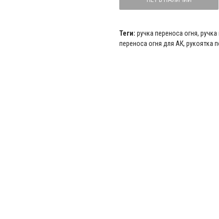
Теги:
ручка переноса огня
,
ручка
переноса огня для АК
,
рукоятка п