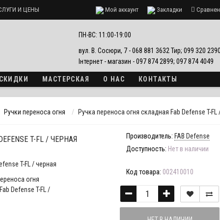
СЛУГИ И ЦЕНЫ
Мой аккаунт
Закладки
Сравнен
ПН-ВС: 11:00-19:00
вул. В. Сосюри, 7 - 068 881 3632 Тир; 099 320 23
Інтернет - магазин - 097 874 2899; 097 874 4049
 СКИДКИ
МАСТЕРСКАЯ
О НАС
КОНТАКТЫ
Ручки переноса огня
Ручка переноса огня складная Fab Defense T-FL 
Производитель:
FAB Defense
EFENSE T-FL / ЧЕРНАЯ
Доступность:
Нет в наличии
Код товара:
002410010
НЕТ В НАЛИЧИИ