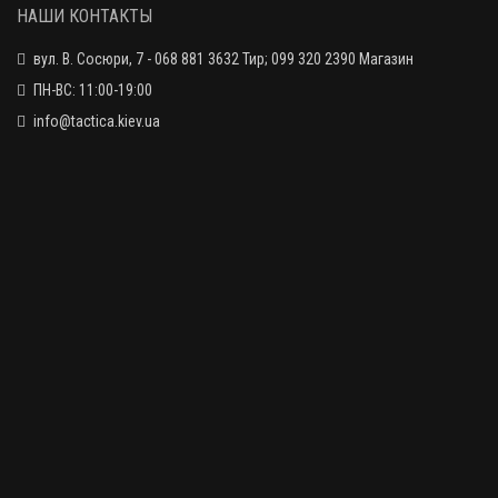
НАШИ КОНТАКТЫ
вул. В. Сосюри, 7 - 068 881 3632 Тир; 099 320 2390 Магазин
Патрон Black Mark Hunters Club HC36 12/70, дробь №2/0 в
15 грн.
контейнере, 36.1 г
ПН-ВС: 11:00-19:00
info@tactica.kiev.ua