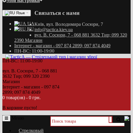
Мои настройки
Связаться с нами
Язык
UA
Київ, вул. Володимира Сосюри, 7
RU
info@tactica.kiev.ua
вул. В. Сосюри, 7 - 068 881 3632 Тир; 099 320
2390 Магазин
Інтернет - магазин - 097 874 2899; 097 874 4049
ПН-ВС: 11:00-19:00
ПН-ВС: 11:00-19:00
вул. В. Сосюри, 7 - 068 881
3632 Тир; 099 320 2390
Магазин
Інтернет - магазин - 097 874
2899; 097 874 4049
0 товар(ов) - 0 грн.
В корзине пусто!
Меню
Стрелковый