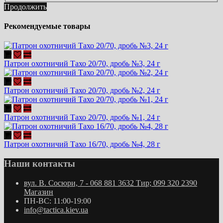
Продолжить
Рекомендуемые товары
Патрон охотничий Тахо 20/70, дробь №3, 24 г
Патрон охотничий Тахо 20/70, дробь №2, 24 г
Патрон охотничий Тахо 20/70, дробь №1, 24 г
Патрон охотничий Тахо 16/70, дробь №4, 28 г
Наши контакты
вул. В. Сосюри, 7 - 068 881 3632 Тир; 099 320 2390
Магазин
ПН-ВС: 11:00-19:00
info@tactica.kiev.ua