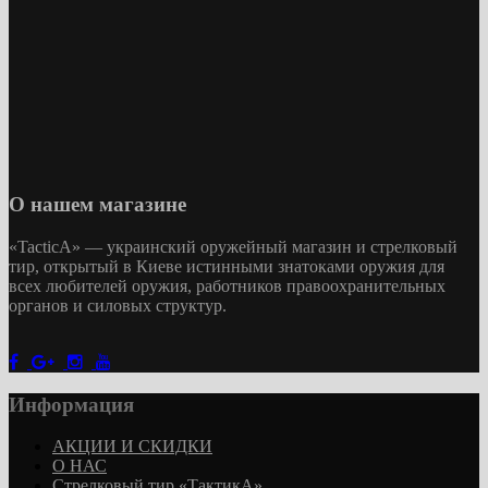
О нашем магазине
«
TacticA
» — украинский оружейный магазин и стрелковый
тир
, открытый в Киеве истинными знатоками оружия
для
всех любителей оружия
, работников правоохранительных
органов и силовых структур.
Информация
АКЦИИ И СКИДКИ
О НАС
Стрелковый тир «ТактикА»