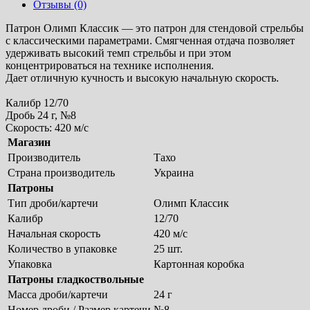
Отзывы (0)
Патрон Олимп Классик — это патрон для стендовой стрельбы
с классическими параметрами. Смягченная отдача позволяет
удерживать высокий темп стрельбы и при этом
концентрироваться на технике исполнения.
Дает отличную кучность и высокую начальную скорость.
Калибр 12/70
Дробь 24 г, №8
Скорость: 420 м/с
Магазин
Производитель
Тахо
Страна производитель
Украина
Патроны
Тип дроби/картечи
Олимп Классик
Калибр
12/70
Начальная скорость
420 м/с
Количество в упаковке
25 шт.
Упаковка
Картонная коробка
Патроны гладкоствольные
Масса дроби/картечи
24 г
Номер дроби / Размер картечи
№8