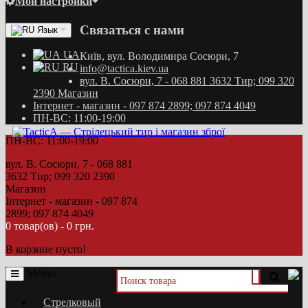
Мои настройки
Связаться с нами
Язык
UA
Київ, вул. Володимира Сосюри, 7
RU
info@tactica.kiev.ua
вул. В. Сосюри, 7 - 068 881 3632 Тир; 099 320
2390 Магазин
Інтернет - магазин - 097 874 2899; 097 874 4049
ПН-ВС: 11:00-19:00
ПН-ВС: 11:00-19:00
вул. В. Сосюри, 7 - 068 881
3632 Тир; 099 320 2390
Магазин
Інтернет - магазин - 097 874
2899; 097 874 4049
0 товар(ов) - 0 грн.
В корзине пусто!
Меню
Стрелковый