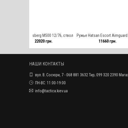
rg M500 12/76, ствол
Ружье Hatsan Escort Aimguard 12/76,
Ружье Hatsan E
2020 грн.
11660 грн.
1
0" (51 см)
ствол 20" (51 см)
левши) 12/7
НАШИ КОНТАКТЫ
вул. В. Сосюри, 7 - 068 881 3632 Тир; 099 320 2390 Мага
ПН-ВС: 11:00-19:00
info@tactica.kiev.ua