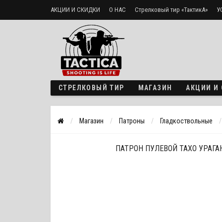
АКЦИИ И СКИДКИ
О НАС
Стрелковый тир «ТактикА»
У
Доставка и оплата
Политика безопасности
СТРЕЛКОВЫЙ ТИР
МАГАЗИН
АКЦИИ И
Магазин
Патроны
Гладкоствольные
ПАТРОН ПУЛЕВОЙ ТАХО УРАГАН 