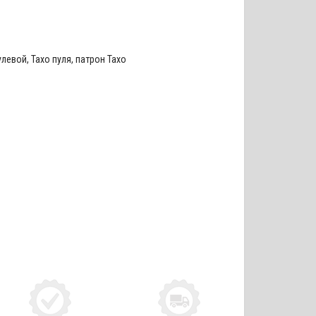
улевой
,
Тахо пуля
,
патрон Тахо