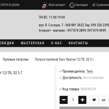
СЛУГИ И ЦЕНЫ
Мой аккаунт
Закладки
Сравнен
ПН-ВС: 11:00-19:00
вул. В. Сосюри, 7 - 068 881 3632 Тир; 099 320 23
Інтернет - магазин - 097 874 2899; 097 874 4049
 СКИДКИ
МАСТЕРСКАЯ
О НАС
КОНТАКТЫ
Пулевые патроны
Патрон пулевой Тахо Ураган 12/70, 32.5 г
Производитель:
Тахо
12/70, 32.5 Г
Доступность:
Нет в наличии
Код товара:
000044129