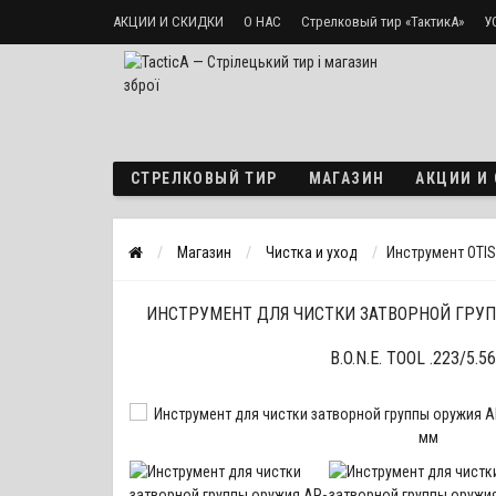
АКЦИИ И СКИДКИ
О НАС
Стрелковый тир «ТактикА»
У
Доставка и оплата
Политика безопасности
СТРЕЛКОВЫЙ ТИР
МАГАЗИН
АКЦИИ И
Магазин
Чистка и уход
Инструмент OTIS 
ИНСТРУМЕНТ ДЛЯ ЧИСТКИ ЗАТВОРНОЙ ГРУП
B.O.N.E. TOOL .223/5.