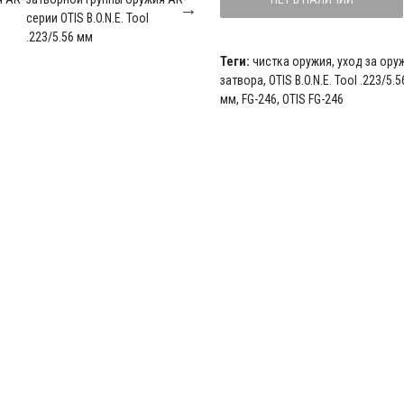
Теги:
чистка оружия
,
уход за ору
затвора
,
OTIS B.O.N.E. Tool .223/5.
мм
,
FG-246
,
OTIS FG-246