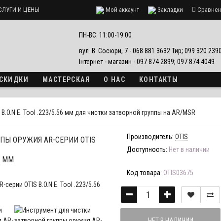
СЛУГИ И ЦЕНЫ
Мой аккаунт
Закладки
Сравнен
ПН-ВС: 11:00-19:00
вул. В. Сосюри, 7 - 068 881 3632 Тир; 099 320 23
Інтернет - магазин - 097 874 2899; 097 874 4049
 СКИДКИ
МАСТЕРСКАЯ
О НАС
КОНТАКТЫ
B.O.N.E. Tool .223/5.56 мм для чистки затворной группы на AR/MSR
Производитель:
OTIS
ПЫ ОРУЖИЯ AR-СЕРИИ OTIS
Доступность:
Нет в наличии
56 ММ
Код товара:
OTIS03675
НЕТ В НАЛИЧИИ