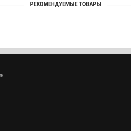
РЕКОМЕНДУЕМЫЕ ТОВАРЫ
бор для чистки OTIS IWCK с мульти-инструментом Gerber (5.56, 7.62, 9 мм, .
3600 грн.
ин