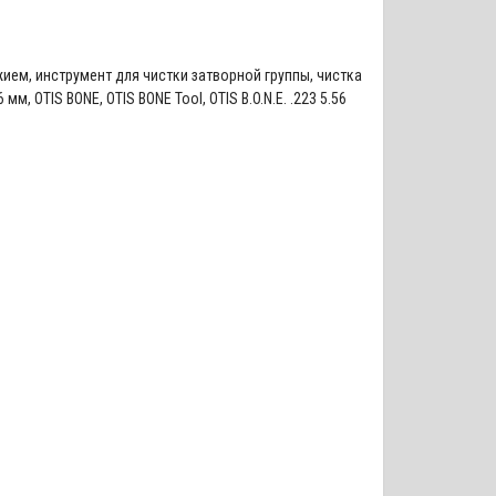
жием
,
инструмент для чистки затворной группы
,
чистка
56 мм
,
OTIS BONE
,
OTIS BONE Tool
,
OTIS B.O.N.E. .223 5.56