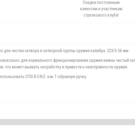
Скидки постоянным
клиентам и участникам
стрелкового клуба!
но для чистки затвора и затворной группы оружия калибра .223/5.56 мм.
асколько для нормального функционирования оружия важны чистый затвор
ия, что может вызвать несработку и привести к неисправности оружия.
спользовать OTIS B.O.N.E. как Т-образную ручку.