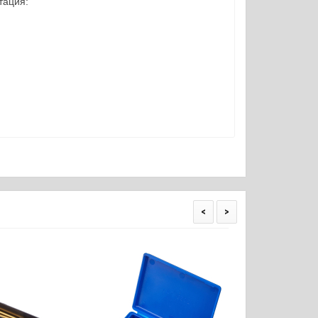
тация:
<
>