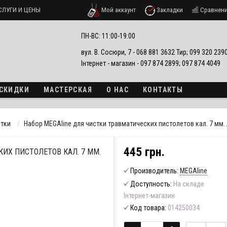
СЛУГИ И ЦЕНЫ
Мой аккаунт
Закладки
Сравнен
ПН-ВС: 11:00-19:00
вул. В. Сосюри, 7 - 068 881 3632 Тир; 099 320 23
Інтернет - магазин - 097 874 2899; 097 874 4049
 СКИДКИ
МАСТЕРСКАЯ
О НАС
КОНТАКТЫ
стки
Набор MEGAline для чистки травматических пистолетов кал. 7 мм. 
445 грн.
ИХ ПИСТОЛЕТОВ КАЛ. 7 ММ.
Производитель:
MEGAline
Доступность:
На складе
Інтернет-магазин
Код товара:
014250034