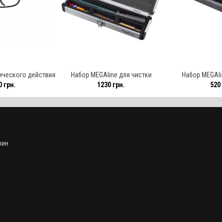
ического действия
Набор MEGAline для чистки
Набор MEGAli
 грн.
1230 грн.
520 
 9 мм
пистолетов кал. 9 мм. Сталь в
пистолетов кал. 
оплётке. 1/8
зин