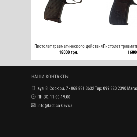
Пистолет травматического действия
Пистолет травмат
18000 грн.
16000
Форт-9Р 9 мм
ПМ-Т
НАШИ КОНТАКТЫ
вул. В. Сосюри, 7 - 068 881 3632 Тир; 099 320 2390 Мага
ПН-ВС: 11:00-19:00
info@tactica.kiev.ua