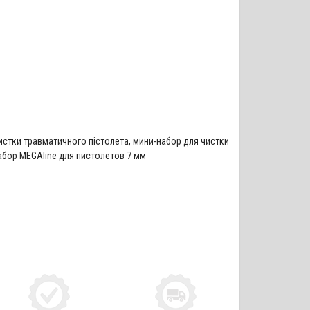
истки травматичного пістолета
,
мини-набор для чистки
абор MEGAline для пистолетов 7 мм