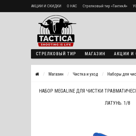
АКЦИИ И СКИДКИ
О НАС
Стрелковый тир «ТактикА»
У
Доставка и оплата
Политика безопасности
СТРЕЛКОВЫЙ ТИР
МАГАЗИН
АКЦИИ И
Магазин
Чистка и уход
Наборы для чи
НАБОР MEGALINE ДЛЯ ЧИСТКИ ТРАВМАТИЧЕСК
ЛАТУНЬ. 1/8