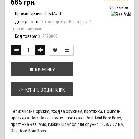
685 грн.
0 отзывов
Производитель:
RealAvid
Доступность:
На складе вул. В. Сосюри 7
Інтернет-магазин
Код товара:
017590040
В КОРЗИНУ
КУПИТЬ В ОДИН КЛИК
Теги:
чистка оружия
,
уход за оружием
,
протяжка
,
шомпол-
протяжка
,
Bore Boss
,
шомпол-протяжка Real Avid Bore Boss
,
протяжка Real Avid
,
гибкий шомпол для оружия
,
.308/7.62 мм
,
Real Avid Bore Boss