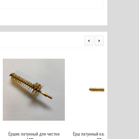
<
>
нный для чистки
Ёрш латунный кал. 9 под шомпол