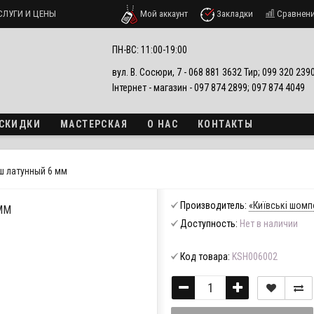
СЛУГИ И ЦЕНЫ
Мой аккаунт
Закладки
Сравнен
ПН-ВС: 11:00-19:00
вул. В. Сосюри, 7 - 068 881 3632 Тир; 099 320 23
Інтернет - магазин - 097 874 2899; 097 874 4049
 СКИДКИ
МАСТЕРСКАЯ
О НАС
КОНТАКТЫ
ш латунный 6 мм
Производитель:
«Київські шомп
ММ
Доступность:
Нет в наличии
Код товара:
KSH006002