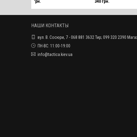
70 грн.
340 грн.
ия калибров 5.6 мм,
нарезного оружия калибров 5.6 мм,
патрон
 9 мм (800 мм)
7.62 мм, 9 мм (600 мм)
НАШИ КОНТАКТЫ
вул. В. Сосюри, 7 - 068 881 3632 Тир; 099 320 2390 Мага
ПН-ВС: 11:00-19:00
info@tactica.kiev.ua