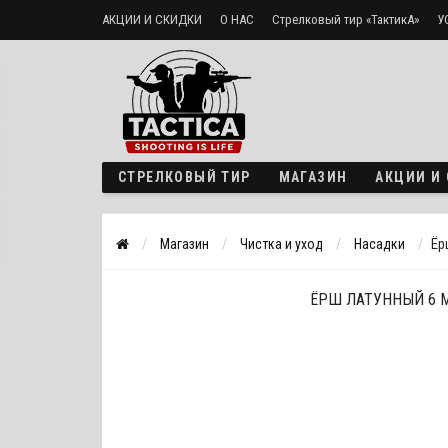
АКЦИИ И СКИДКИ
О НАС
Стрелковый тир «ТактикА»
У
Доставка и оплата
Политика безопасности
СТРЕЛКОВЫЙ ТИР
МАГАЗИН
АКЦИИ И
Магазин
Чистка и уход
Насадки
Ёр
ЁРШ ЛАТУННЫЙ 6 