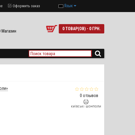
Язык
ие
Оформить заказ
0 ТОВАР(ОВ) - 0 ГРН.
90 Магазин
оли»
0 отзывов