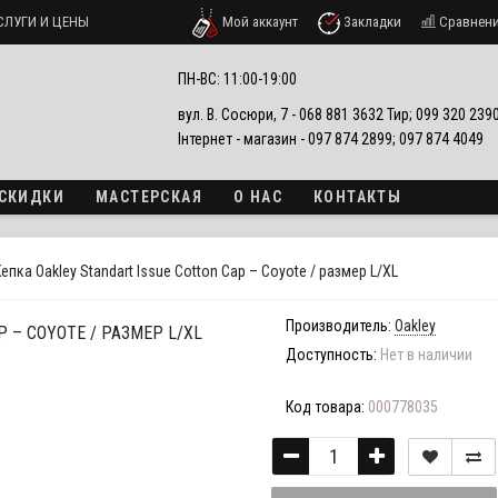
СЛУГИ И ЦЕНЫ
Мой аккаунт
Закладки
Сравнен
ПН-ВС: 11:00-19:00
вул. В. Сосюри, 7 - 068 881 3632 Тир; 099 320 23
Інтернет - магазин - 097 874 2899; 097 874 4049
 СКИДКИ
МАСТЕРСКАЯ
О НАС
КОНТАКТЫ
епка Oakley Standart Issue Cotton Cap – Coyote / размер L/XL
Производитель:
Oakley
 – COYOTE / РАЗМЕР L/XL
Доступность:
Нет в наличии
Код товара:
000778035