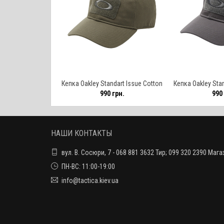
Кепка Oakley Standart Issue Cotton
Кепка Oakley Stan
990 грн.
990 
Cap – Worn Olive / размер L/XL
Cap – Shadow
НАШИ КОНТАКТЫ
вул. В. Сосюри, 7 - 068 881 3632 Тир; 099 320 2390 Мага
ПН-ВС: 11:00-19:00
info@tactica.kiev.ua