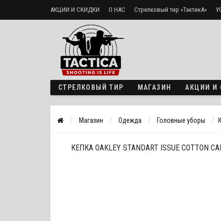
АКЦИИ И СКИДКИ
О НАС
Стрелковый тир «ТактикА»
У
Доставка и оплата
Политика безопасности
СТРЕЛКОВЫЙ ТИР
МАГАЗИН
АКЦИИ И
Магазин
Одежда
Головные уборы
К
КЕПКА OAKLEY STANDART ISSUE COTTON CAP