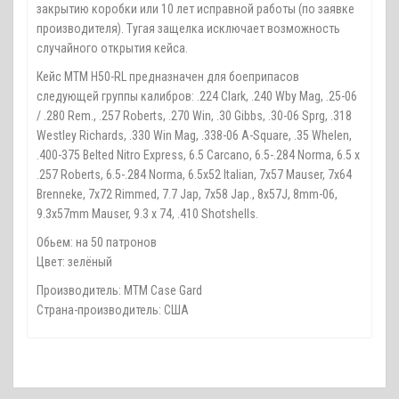
закрытию коробки или 10 лет исправной работы (по заявке
производителя). Тугая защелка исключает возможность
случайного открытия кейса.
Кейс MTM H50-RL предназначен для боеприпасов
следующей группы калибров: .224 Clark, .240 Wby Mag, .25-06
/ .280 Rem., .257 Roberts, .270 Win, .30 Gibbs, .30-06 Sprg, .318
Westley Richards, .330 Win Mag, .338-06 A-Square, .35 Whelen,
.400-375 Belted Nitro Express, 6.5 Carcano, 6.5-.284 Norma, 6.5 x
.257 Roberts, 6.5-.284 Norma, 6.5x52 Italian, 7x57 Mauser, 7x64
Brenneke, 7x72 Rimmed, 7.7 Jap, 7x58 Jap., 8x57J, 8mm-06,
9.3x57mm Mauser, 9.3 x 74, .410 Shotshells.
Обьем: на 50 патронов
Цвет: зелёный
Производитель: MTM Case Gard
Страна-производитель: США