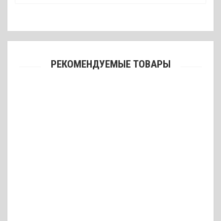
РЕКОМЕНДУЕМЫЕ ТОВАРЫ
Нож складной SKIF Plus Golf
601 грн.
Нож складной Широгоров G-10 (реплика) / сталь
525 грн.