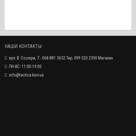
Нож складной Широгоров G-10 (реплика) / чёрный
525 грн.
Нож складной SKIF Urbanite 425F / чёрный
865 грн.
НАШИ КОНТАКТЫ
вул. В. Сосюри, 7 - 068 881 3632 Тир; 099 320 2390 Магазин
Нож складной SKIF Hamster / orange
ПН-ВС: 11:00-19:00
901 грн.
info@tactica.kiev.ua