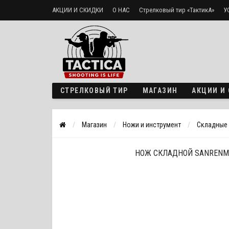
АКЦИИ И СКИДКИ
О НАС
Стрелковый тир «ТактикА»
У
Доставка и оплата
Политика безопасности
СТРЕЛКОВЫЙ ТИР
МАГАЗИН
АКЦИИ И
Магазин
Ножи и инструмент
Складные
НОЖ СКЛАДНОЙ SANRENM