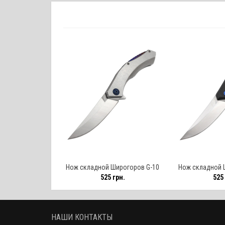
Нож складной Широгоров G-10
Нож складной 
525 грн.
525 
(реплика) / сталь
(реплика)
НАШИ КОНТАКТЫ