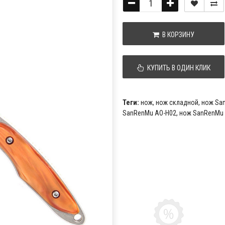
В КОРЗИНУ
КУПИТЬ В ОДИН КЛИК
Теги:
нож
,
нож складной
,
нож Sa
SanRenMu AO-H02
,
нож SanRenMu