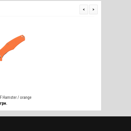
<
>
 Hamster / orange
грн.