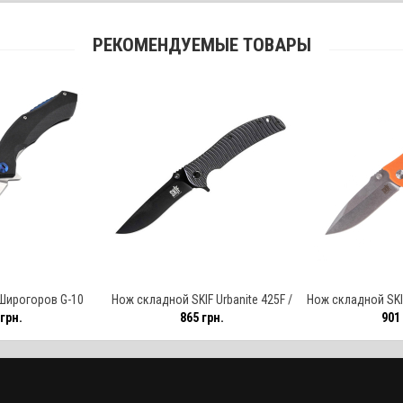
РЕКОМЕНДУЕМЫЕ ТОВАРЫ
Широгоров G-10
Нож складной SKIF Urbanite 425F /
Нож складной SKIF
грн.
865 грн.
901 
 / чёрный
чёрный