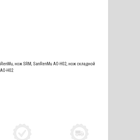
nRenMu
,
нож SRM
,
SanRenMu AO-H02
,
нож складной
 AO-H02