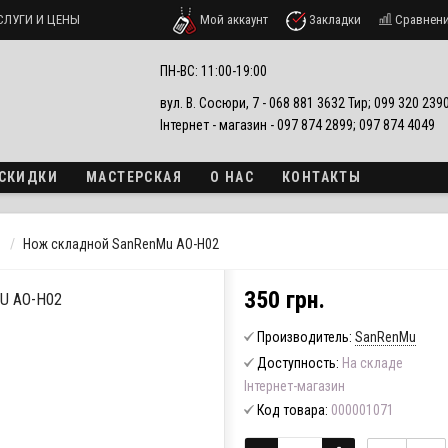
СЛУГИ И ЦЕНЫ
Мой аккаунт
Закладки
Сравнен
ПН-ВС: 11:00-19:00
вул. В. Сосюри, 7 - 068 881 3632 Тир; 099 320 23
Інтернет - магазин - 097 874 2899; 097 874 4049
 СКИДКИ
МАСТЕРСКАЯ
О НАС
КОНТАКТЫ
Нож складной SanRenMu AO-H02
350 грн.
U AO-H02
Производитель:
SanRenMu
Доступность:
На складе
Інтернет-магазин
Код товара:
000001071