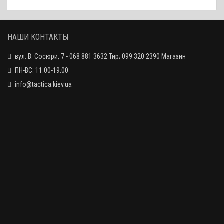
3700 грн.
Ultra High
НАШИ КОНТАКТЫ
вул. В. Сосюри, 7 - 068 881 3632 Тир; 099 320 2390 Магазин
Кронштейн-моноблок Leapers UTG ACCU-SYNC Offset 50, 30 мм
3780 грн.
Ultra High / чёрный
ПН-ВС: 11:00-19:00
info@tactica.kiev.ua