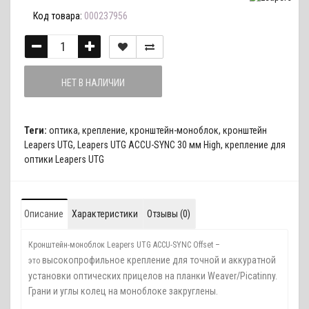
Код товара:
000237956
НЕТ В НАЛИЧИИ
Теги:
оптика
,
крепление
,
кронштейн-моноблок
,
кронштейн
Leapers UTG
,
Leapers UTG ACCU-SYNC 30 мм High
,
крепление для
оптики Leapers UTG
Описание
Характеристики
Отзывы (0)
Кронштейн-моноблок Leapers UTG ACCU-SYNC Offset –
высокопрофильное крепление для точной и аккуратной
это
установки оптических прицелов на планки Weaver/Picatinny.
Грани и углы колец на моноблоке закруглены.