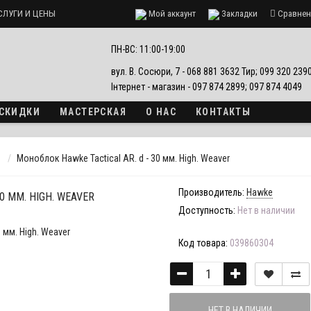
СЛУГИ И ЦЕНЫ
Мой аккаунт
Закладки
Сравнен
ПН-ВС: 11:00-19:00
вул. В. Сосюри, 7 - 068 881 3632 Тир; 099 320 23
Інтернет - магазин - 097 874 2899; 097 874 4049
 СКИДКИ
МАСТЕРСКАЯ
О НАС
КОНТАКТЫ
Моноблок Hawke Tactical AR. d - 30 мм. High. Weaver
Производитель:
Hawke
0 ММ. HIGH. WEAVER
Доступность:
Нет в наличии
Код товара:
039860304
НЕТ В НАЛИЧИИ