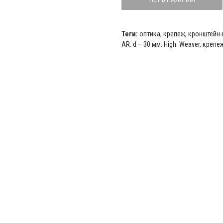
Теги:
оптика
,
крепеж
,
кронштейн
AR. d – 30 мм. High. Weaver
,
крепеж