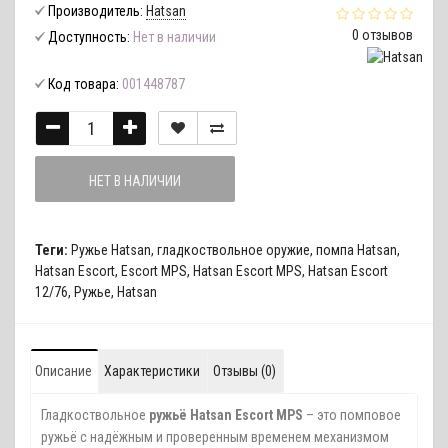
Производитель:
Hatsan
0 отзывов
Доступность:
Нет в наличии
Код товара:
001448787
НЕТ В НАЛИЧИИ
Теги:
Ружье Hatsan
,
гладкоствольное оружие
,
помпа Hatsan
,
Hatsan Escort
,
Escort MPS
,
Hatsan Escort MPS
,
Hatsan Escort
12/76
,
Ружье
,
Hatsan
Описание
Характеристики
Отзывы (0)
Гладкоствольное
ружьё Hatsan Escort MPS
– это помповое
ружьё с надёжным и проверенным временем механизмом