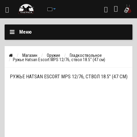
Меню
Магазин
Оружие
Гладкоствольное
Ружье Hatsan Escort MPS 12/76, ствол 18.5" (47 см)
РУЖЬЕ HATSAN ESCORT MPS 12/76, СТВОЛ 18.5" (47 СМ)