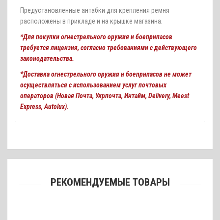
Предустановленные антабки для крепления ремня
расположены в прикладе и на крышке магазина.
*Для покупки огнестрельного оружия и боеприпасов
требуется лицензия, согласно требованиями с действующего
законодательства.
*Доставка огнестрельного оружия и боеприпасов не может
осуществляться с использованием услуг почтовых
операторов (Новая Почта, Укрпочта, Интайм, Delivery, Meest
Express, Autolux).
РЕКОМЕНДУЕМЫЕ ТОВАРЫ