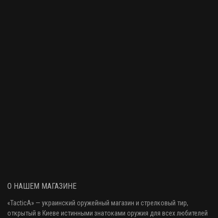
О НАШЕМ МАГАЗИНЕ
«
TacticA
» — украинский оружейный магазин и стрелковый тир
,
открытый в Киеве истинными знатоками оружия
для всех любителей