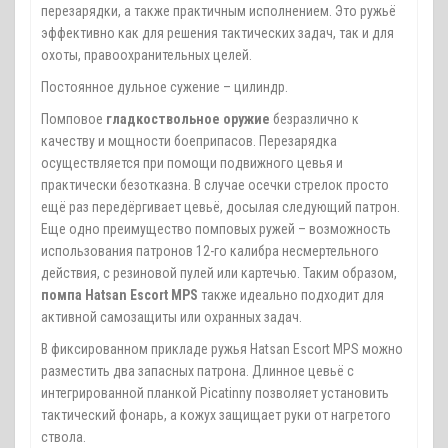
перезарядки, а также практичным исполнением. Это ружьё
эффективно как для решения тактических задач, так и для
охоты, правоохранительных целей.
Постоянное дульное сужение – цилиндр.
Помповое
гладкоствольное оружие
безразлично к
качеству и мощности боеприпасов. Перезарядка
осуществляется при помощи подвижного цевья и
практически безотказна. В случае осечки стрелок просто
ещё раз передёргивает цевьё, досылая следующий патрон.
Еще одно преимущество помповых ружей – возможность
использования патронов 12-го калибра несмертельного
действия, с резиновой пулей или картечью. Таким образом,
помпа Hatsan Escort MPS
также идеально подходит для
активной самозащиты или охранных задач.
В фиксированном прикладе ружья Hatsan Escort MPS можно
разместить два запасных патрона. Длинное цевьё с
интегрированной планкой Picatinny позволяет установить
тактический фонарь, а кожух защищает руки от нагретого
ствола.