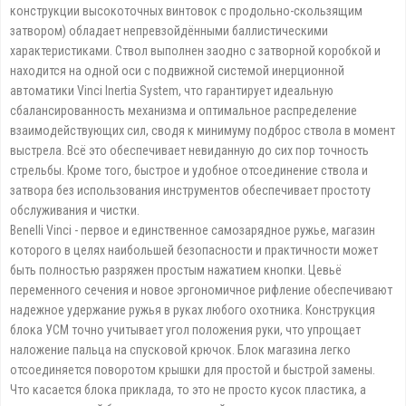
конструкции высокоточных винтовок с продольно-скользящим
затвором) обладает непревзойдёнными баллистическими
характеристиками. Ствол выполнен заодно с затворной коробкой и
находится на одной оси с подвижной системой инерционной
автоматики Vinci Inertia System, что гарантирует идеальную
сбалансированность механизма и оптимальное распределение
взаимодействующих сил, сводя к минимуму подброс ствола в момент
выстрела. Всё это обеспечивает невиданную до сих пор точность
стрельбы. Кроме того, быстрое и удобное отсоединение ствола и
затвора без использования инструментов обеспечивает простоту
обслуживания и чистки.
Benelli Vinci - первое и единственное самозарядное ружье, магазин
которого в целях наибольшей безопасности и практичности может
быть полностью разряжен простым нажатием кнопки. Цевьё
переменного сечения и новое эргономичное рифление обеспечивают
надежное удержание ружья в руках любого охотника. Конструкция
блока УСМ точно учитывает угол положения руки, что упрощает
наложение пальца на спусковой крючок. Блок магазина легко
отсоединяется поворотом крышки для простой и быстрой замены.
Что касается блока приклада, то это не просто кусок пластика, а