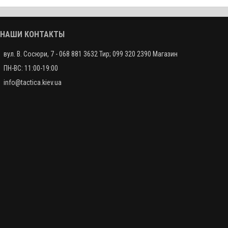
Набор для чистки гладкоствольного оружия 12-го калибра
420 грн.
НАШИ КОНТАКТЫ
Комиссия
вул. В. Сосюри, 7 - 068 881 3632 Тир; 099 320 2390 Магазин
Уценка
ПН-ВС: 11:00-19:00
Ружье Benelli M4 12/76, ствол 28" (71 см)
info@tactica.kiev.ua
95000 грн.
Комиссия
Ружье Benelli Elite 12/76, ствол 28" (71 см)
120000 грн.
Комиссия
Ружье Benelli SuperNova кал. 12/76, ствол - 47 см
35000 грн.