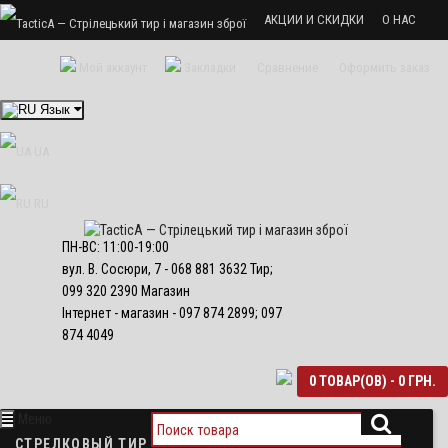
АКЦИИ И СКИДКИ
О НАС
Стрелковый тир «ТактикА»
Мой аккаунт
Закладки
Сравнение
Оформить заказ
УСЛУГИ И ЦЕНЫ
Язык
Доставка и оплата
UA
Политика безопасности
RU
ПН-ВС: 11:00-19:00
вул. В. Сосюри, 7 - 068 881 3632 Тир;
099 320 2390 Магазин
Інтернет - магазин - 097 874 2899; 097
874 4049
0 ТОВАР(ОВ) - 0 ГРН.
Меню
СТРЕЛКОВЫЙ ТИР