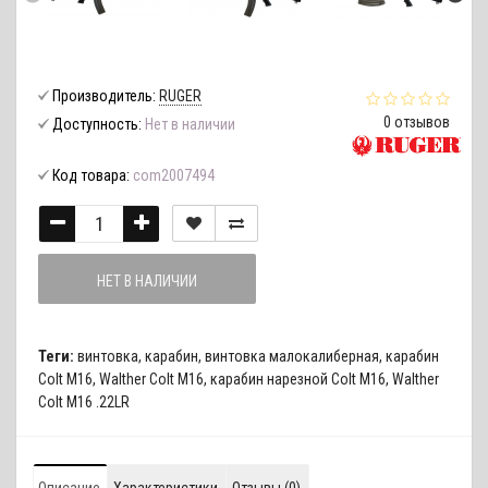
Производитель:
RUGER
0 отзывов
Доступность:
Нет в наличии
Код товара:
com2007494
НЕТ В НАЛИЧИИ
Теги:
винтовка
,
карабин
,
винтовка малокалиберная
,
карабин
Colt М16
,
Walther Colt М16
,
карабин нарезной Colt М16
,
Walther
Colt М16 .22LR
Описание
Характеристики
Отзывы (0)