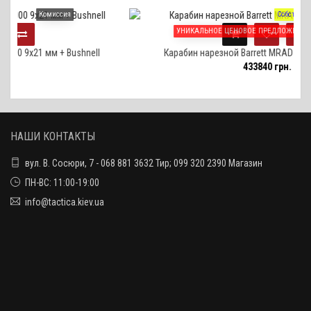
ссия
Собственный импорт
УНИКАЛЬНОЕ ЦЕНОВОЕ ПРЕДЛОЖЕНИЕ, ЗВОНИТЕ!
+ Bushnell
Карабин нарезной Barrett MRAD кал.338LM 26" TA
433840 грн.
НАШИ КОНТАКТЫ
вул. В. Сосюри, 7 - 068 881 3632 Тир; 099 320 2390 Магазин
ПН-ВС: 11:00-19:00
info@tactica.kiev.ua