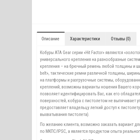
Описание
Характеристики
Отзывы (0)
Кобуры ATA Gear серии «Hit Factor» являются «зол
универсального крепления на разнообразные систе
крепления – на брючный ремень любой толщины и ши
belt», тактические ремни различной толщины, ширины
на платформы и разгрузочные системы, оборудованн
креплений, возможны варианты ношения Вашего кор
позволяет идентифицировать Вас, как его обладате
поверхностей, кобура с пистолетом не выпячивает у
предоставляет владельцу легкий доступ к пистолету
выхватывания пистолета).
По желанию клиента, возможно заказать вариант дл
по МКПС/IPSC, а является продуктом опыта реально