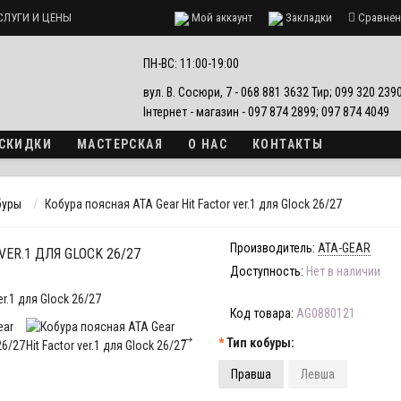
СЛУГИ И ЦЕНЫ
Мой аккаунт
Закладки
Сравнен
ПН-ВС: 11:00-19:00
вул. В. Сосюри, 7 - 068 881 3632 Тир; 099 320 23
Інтернет - магазин - 097 874 2899; 097 874 4049
 СКИДКИ
МАСТЕРСКАЯ
О НАС
КОНТАКТЫ
буры
Кобура поясная ATA Gear Hit Factor ver.1 для Glock 26/27
Производитель:
ATA-GEAR
VER.1 ДЛЯ GLOCK 26/27
Доступность:
Нет в наличии
Код товара:
AG0880121
Тип кобуры:
Правша
Левша