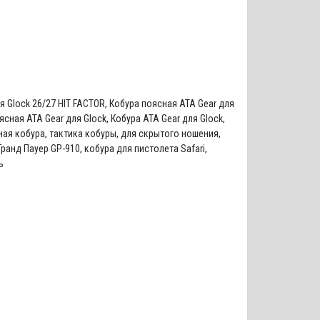
я Glock 26/27 HIT FACTOR
,
Кобура поясная ATA Gear для
ясная ATA Gear для Glock
,
Кобура ATA Gear для Glock
,
ная кобура
,
тактика кобуры
,
для скрытого ношения
,
Гранд Пауер GP-910
,
кобура для пистолета Safari
,
ь