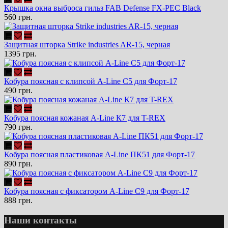
Крышка окна выброса гильз FAB Defense FX-PEC Black
560 грн.
Защитная шторка Strike industries AR-15, черная
1395 грн.
Кобура поясная с клипсой A-Line С5 для Форт-17
490 грн.
Кобура поясная кожаная A-Line К7 для T-REX
790 грн.
Кобура поясная пластиковая A-Line ПК51 для Форт-17
890 грн.
Кобура поясная с фиксатором A-Line С9 для Форт-17
888 грн.
Наши контакты