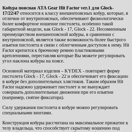
Кобура поясная ATA Gear Hit Factor ver.1 для Glock-
17/22/47
относится к классу внешнепоясных кобур, которые, в
отличии от внутрипоясных, обеспечивают физиологически
более комфортное ношение пистолета, особенно такой
габаритной модели, как Glock - 17, Glock - 22. Несомненным
преимуществом внешнепоясной кобуры, в сравнении с
внутрипоясной, является также возможность более быстрого
изьятия пистолета в связи с облегченным доступом к нему. Hit
Factor крепится к брючному ремню пластиковыми
креплениями, переставляя которые Вы можете регулировать
угол наклона кобуры на поясе.
Основной материал изделия – KYDEX - повторяет форму
пистолета Glock - 17, Glock - 22 и обеспечивает его фиксацию
в кобуре без дополнительных хлястиков. Таким образом Hit
Factor надежно удерживает пистолет и не вынуждает
совершать дополнительные движения при его изъятии
(например, снятие фиксатора).
Силу удержания пистолета в кобуре можно регулировать
специальными винтами.
Конструкция кобуры рассчитана на максимальное прижатие к
телу владельца, что способствует скрытому ношению под