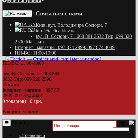
Мои настройки
Связаться с нами
Язык
UA
Київ, вул. Володимира Сосюри, 7
RU
info@tactica.kiev.ua
вул. В. Сосюри, 7 - 068 881 3632 Тир; 099 320
2390 Магазин
Інтернет - магазин - 097 874 2899; 097 874 4049
ПН-ВС: 11:00-19:00
ПН-ВС: 11:00-19:00
вул. В. Сосюри, 7 - 068 881
3632 Тир; 099 320 2390
Магазин
Інтернет - магазин - 097 874
2899; 097 874 4049
0 товар(ов) - 0 грн.
В корзине пусто!
Меню
Стрелковый