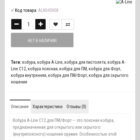
Код товара:
ALN043008
НЕТ В НАЛИЧИИ
Теги:
кобура
,
кобура A-Line
,
кобура для пистолета
,
кобура A-
Line C12
,
кобура поясная
,
кобура для ПМ
,
кобура для Форт
,
кобура внутренняя
,
кобура для ПМ/Форт
,
кобура для скрытого
ношения
Описание
Характеристики
Отзывы (0)
Кобура A-Line C12 для ПМ/Форт — это поясная кобура,
предназначенная для открытого или cкрытого
(внутрипоясного) ношения оружия. Особенностью этой