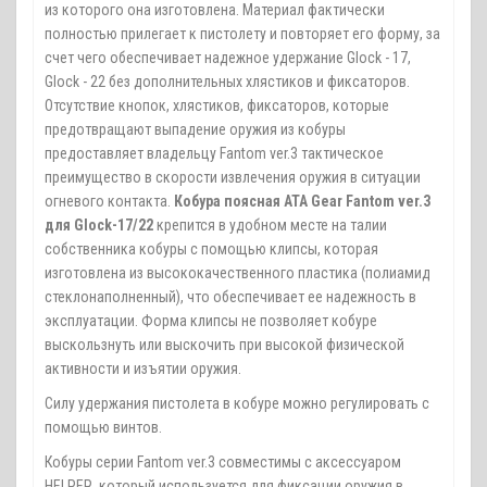
из которого она изготовлена. Материал фактически
полностью прилегает к пистолету и повторяет его форму, за
счет чего обеспечивает надежное удержание Glock - 17,
Glock - 22 без дополнительных хлястиков и фиксаторов.
Отсутствие кнопок, хлястиков, фиксаторов, которые
предотвращают выпадение оружия из кобуры
предоставляет владельцу Fantom ver.3 тактическое
преимущество в скорости извлечения оружия в ситуации
огневого контакта.
Кобура поясная ATA Gear Fantom ver.3
для Glock-17/22
крепится в удобном месте на талии
собственника кобуры с помощью клипсы, которая
изготовлена из высококачественного пластика (полиамид
стеклонаполненный), что обеспечивает ее надежность в
эксплуатации. Форма клипсы не позволяет кобуре
выскользнуть или выскочить при высокой физической
активности и изъятии оружия.
Силу удержания пистолета в кобуре можно регулировать с
помощью винтов.
Кобуры серии Fantom ver.3 совместимы с аксессуаром
HELPER, который используется для фиксации оружия в