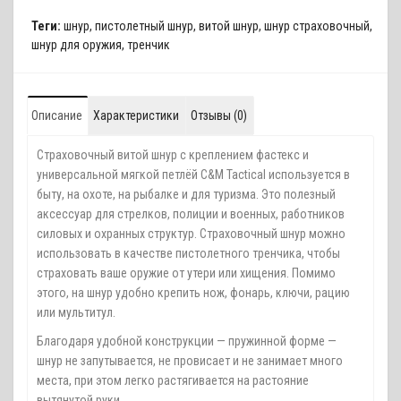
Теги:
шнур
,
пистолетный шнур
,
витой шнур
,
шнур страховочный
,
шнур для оружия
,
тренчик
Описание
Характеристики
Отзывы (0)
Страховочный витой шнур с креплением фастекс и
универсальной мягкой петлёй C&M Tactical используется в
быту, на охоте, на рыбалке и для туризма. Это полезный
аксессуар для стрелков, полиции и военных, работников
силовых и охранных структур. Страховочный шнур можно
использовать в качестве пистолетного тренчика, чтобы
страховать ваше оружие от утери или хищения. Помимо
этого, на шнур удобно крепить нож, фонарь, ключи, рацию
или мультитул.
Благодаря удобной конструкции — пружинной форме —
шнур не запутывается, не провисает и не занимает много
места, при этом легко растягивается на растояние
вытянутой руки.