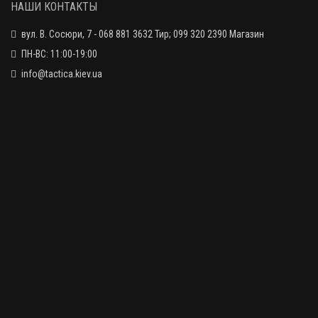
НАШИ КОНТАКТЫ
вул. В. Сосюри, 7 - 068 881 3632 Тир; 099 320 2390 Магазин
Шнур витой страховочный с поясным креплением QD и карабином
225 грн.
/ цвет: койот
ПН-ВС: 11:00-19:00
info@tactica.kiev.ua