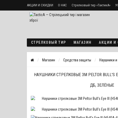
АКЦИИ И СКИДКИ
О НАС
Стрелковый тир «ТактикА»
У
Доставка и оплата
Политика безопасности
СТРЕЛКОВЫЙ ТИР
МАГАЗИН
АКЦИИ И
Магазин
Средства защиты
Наушники и
НАУШНИКИ СТРЕЛКОВЫЕ 3M PELTOR BULL'S EYE 
ДБ, ЗЕЛЁНЫЕ