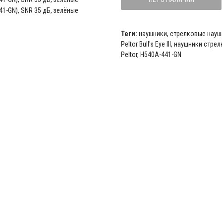
Теги:
наушники
,
стрелковые науш
Peltor Bull's Eye III
,
наушники стрел
Peltor
,
H540A-441-GN