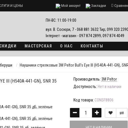
СЛУГИ И ЦЕНЫ
Мой аккаунт
Закладки
Сравнен
ПН-ВС: 11:00-19:00
вул. В. Сосюри, 7 - 068 881 3632 Тир; 099 320 23
Інтернет - магазин - 097 874 2899; 097 874 4049
 СКИДКИ
МАСТЕРСКАЯ
О НАС
КОНТАКТЫ
 беруши
Наушники стрелковые 3M Peltor Bull's Eye III (H540A-441-GN), SN
Производитель:
3M Peltor
III (H540A-441-GN), SNR 35
Доступность:
Нет в наличии
Код товара:
CONSF8806
НЕТ В НАЛИЧИИ