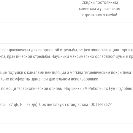
Скидки постоянным
клиентам и участникам
стрелкового клуба!
e III предназначены для спортивной стрельбы, эффективно защищают орга
инга, практической стрельбы. Наушники максимально ослабляют шумы и пр
ющие подушки с каналами вентиляции и мягким гигиеническим покрытием
ально комфортны даже при длительном использовании.
помощи телескопической основы. Наушники 3M Peltor Bull's Eye III удобн
Ср = 32 дБ, Н = 23 дБ). Соответствуют стандартам ГОСТ EN 352-1.