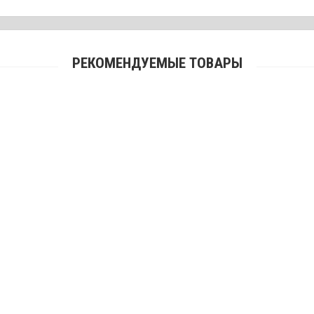
РЕКОМЕНДУЕМЫЕ ТОВАРЫ
Подсумок под наушники Skylar
601 грн.
Наушники активные стрелковые 3M Peltor ProTac III, чёрные
5400 грн.
Наушники активные стрелковые 3M Peltor ProTac III Slim, чёрные
5100 грн.