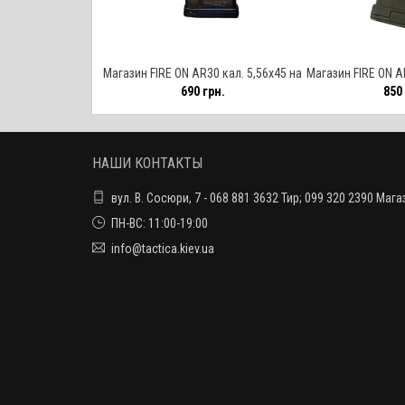
Магазин FIRE ON AR30 кал. 5,56х45 на
Магазин FIRE ON AK
690 грн.
850 
30 патронов. Прозрачный
патрон
НАШИ КОНТАКТЫ
вул. В. Сосюри, 7 - 068 881 3632 Тир; 099 320 2390 Мага
ПН-ВС: 11:00-19:00
info@tactica.kiev.ua