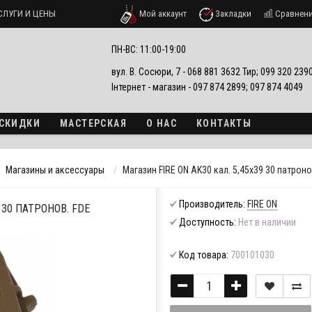
СЛУГИ И ЦЕНЫ
Мой аккаунт
Закладки
Сравнен
ПН-ВС: 11:00-19:00
вул. В. Сосюри, 7 - 068 881 3632 Тир; 099 320 23
Інтернет - магазин - 097 874 2899; 097 874 4049
 СКИДКИ
МАСТЕРСКАЯ
О НАС
КОНТАКТЫ
Магазины и аксессуары
Магазин FIRE ON AK30 кал. 5,45х39 30 патроно
Производитель:
FIRE ON
 30 ПАТРОНОВ. FDE
Доступность:
Нет в наличии
Код товара:
700101030