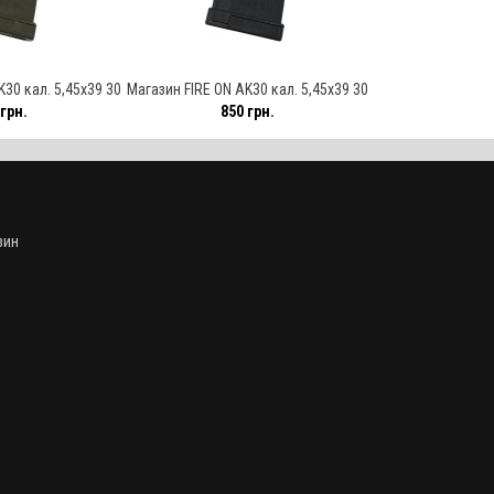
30 кал. 5,45х39 30
Магазин FIRE ON AK30 кал. 5,45х39 30
грн.
850 грн.
ов. ODG
патронов. Black
зин