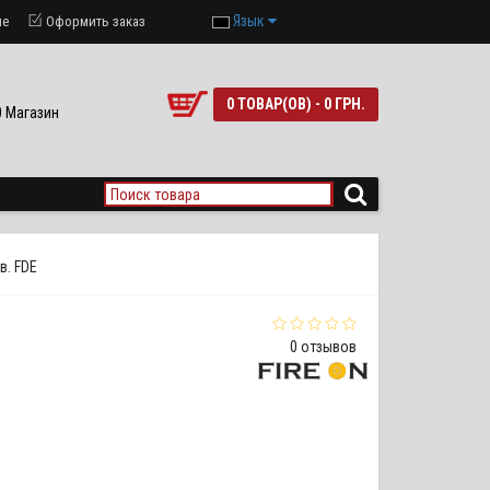
Язык
ие
Оформить заказ
0 ТОВАР(ОВ) - 0 ГРН.
90 Магазин
в. FDE
0 отзывов