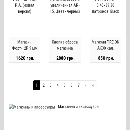
Магазин
Кнопка сброса
Магазин FIRE ON
Форт-12Р 9 мм
магазина
AK30 кал.
Р.А. (новая
Leapers
5,45х39 30
1620 грн.
2880 грн.
850 грн.
версия)
увеличенная
патронов. Black
AR-15. Цвет -
черный
1
2
3
4
5
6
7
>
>|
Магазины и аксессуары