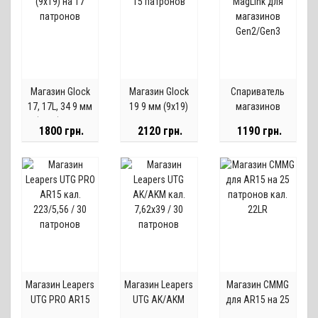
Магазин Glock
Магазин Glock
Спариватель
17, 17L, 34 9 мм
19 9 мм (9х19)
магазинов
(9х19) на 17
на 15 патронов
Magpul MagLink
1800 грн.
2120 грн.
1190 грн.
патронов
для магазинов
Gen2/Gen3
Магазин Leapers
Магазин Leapers
Магазин CMMG
UTG PRO AR15
UTG AK/AKM
для AR15 на 25
кал. 223/5,56 /
кал. 7,62х39 / 30
патронов кал.