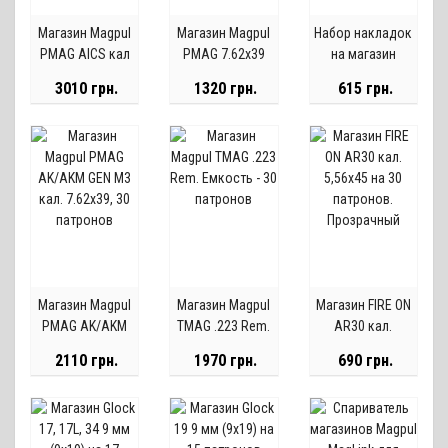
Магазин Magpul
Магазин Magpul
Набор накладок
PMAG AICS кал
PMAG 7.62х39
на магазин
.223 Rem. 10
AK/AKM MOE /
Magpul для
3010 грн.
1320 грн.
615 грн.
патронов
20 патронов
AR15 (3 шт)
Магазин Magpul
Магазин Magpul
Магазин FIRE ON
PMAG AK/AKM
TMAG .223 Rem.
AR30 кал.
GEN M3 кал.
Емкость - 30
5,56х45 на 30
2110 грн.
1970 грн.
690 грн.
7.62х39, 30
патронов
патронов.
патронов
Прозрачный