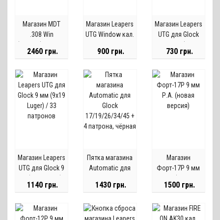
Магазин MDT
Магазин Leapers
Магазин Leapers
.308 Win
UTG Window кал.
UTG для Glock
(7,62/51) AICS 10
223 Rem.
17 9 мм (9х19
2460 грн.
900 грн.
730 грн.
патронов
Емкость - 30
Luger) / 17
патронов
патронов
Магазин Leapers
Пятка магазина
Магазин
UTG для Glock 9
Automatic для
Форт-17Р 9 мм
мм (9х19 Luger) /
Glock
Р.А. (новая
1140 грн.
1430 грн.
1500 грн.
33 патронов
17/19/26/34/45
версия)
+ 4 патрона,
чёрная