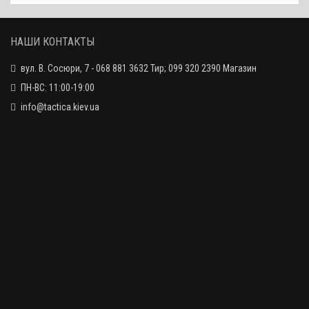
Магазин Форт-12Р 9 мм Р.А. (новая версия)
1220 грн.
НАШИ КОНТАКТЫ
вул. В. Сосюри, 7 - 068 881 3632 Тир; 099 320 2390 Магазин
Магазин Вепрь-12 Молот ВПО-205 12x8
ПН-ВС: 11:00-19:00
1850 грн.
info@tactica.kiev.ua
Магазин Форт-17Р 9 мм Р.А. (старая версия)
1570 грн.
Магазин Форт-12Р 9 мм Р.А. (новая версия)
1620 грн.
Магазин Форт-17Р 9 мм Р.А. (новая версия)
1500 грн.