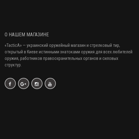
Комиссия
Пистолет травматического действия Форт-12РМ 45 Rubber
37840 грн.
О НАШЕМ МАГАЗИНЕ
Комиссия
«
TacticA
» — украинский оружейный магазин и стрелковый тир
,
открытый в Киеве истинными знатоками оружия
для всех любителей
Пистолет травматического действия Форт-17Р 9 мм
оружия
, работников правоохранительных органов и силовых
16000 грн.
структур.
Пятка магазина Automatic для Glock 17/19/26/34/45 + 4 патрона,
1430 грн.
чёрная
Пятка магазина TEG Gear для Форт 12Р / 17Р. Ємність - 2 патрона.
1080 грн.
Цвет - чёрный.