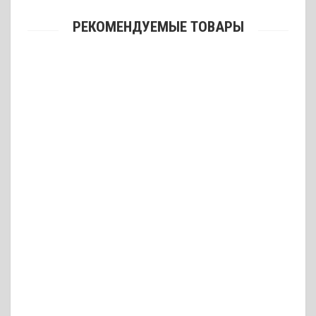
РЕКОМЕНДУЕМЫЕ ТОВАРЫ
Пистолет травматического действия Форт-17Р 9 мм
25400 грн.
Пистолет травматического действия Форт-12Р 9 мм
30790 грн.
Пистолет травматического действия Форт-12РМ 9 мм
34420 грн.