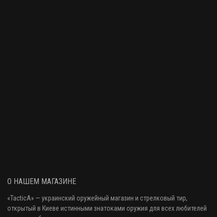
Адаптер Dewey .30 и более (переходник для шомпола)
180 грн.
Ёршик пуховой Dewey .22
150 грн.
Ёршик пуховой Dewey .30
150 грн.
Адаптер Dewey для шомпола кал .22. 8/36 F - 8/32 F. Алюминий
295 грн.
О НАШЕМ МАГАЗИНЕ
«
TacticA
» — украинский оружейный магазин и стрелковый тир
,
открытый в Киеве истинными знатоками оружия
для всех любителей
Адаптер Dewey для шомпола кал .30. 12/28 F - 8/32 F. Алюминий