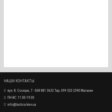
85 грн.
Ёршик бронзовый Dewey .30
164 грн.
Ёршик нейлоновый Dewey .22/.223
185 грн.
Ёршик нейлоновый Dewey .338 (8.59 мм)
68 грн.
НАШИ КОНТАКТЫ
вул. В. Сосюри, 7 - 068 881 3632 Тир; 099 320 2390 Магазин
Адаптер Dewey .22 (переходник для шомпола)
ПН-ВС: 11:00-19:00
180 грн.
info@tactica.kiev.ua