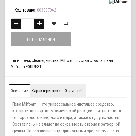
Код товара:
003337062
НЕТ В НАЛИЧИИ
Теги:
пена
,
cleaner
,
чистка
,
Milfoam
,
чистка ствола
,
пена
Milfoam FORREST
Описание
Характеристики
Отзывы (0)
Пена Milfoam — это универсальное чистящее средство,
которое посредством химической реакции очищает ствол
от порохового и медного нагара, а также от других частиц.
Состав пены не влияет на сохранность ствола и затворной
группы. По сравнению с традиционными средствами, пена