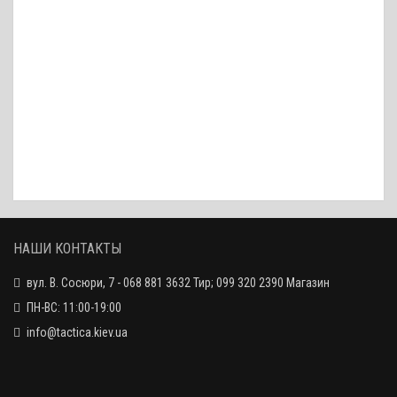
Масло оружейное Klever Ballistol, 50 мл / спрей
190 грн.
Масло оружейное Klever Ballistol, 400 мл / спрей
655 грн.
Масло оружейное Klever Ballistol, 100 мл / спрей
218 грн.
НАШИ КОНТАКТЫ
вул. В. Сосюри, 7 - 068 881 3632 Тир; 099 320 2390 Магазин
Масло оружейное Ballistol Gunex-2000, 50 мл / спрей
ПН-ВС: 11:00-19:00
215 грн.
info@tactica.kiev.ua
Масло оружейное Klever Ballistol, 240 мл / спрей