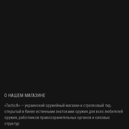
245 грн.
Пропитка водоотталкивающая Ballistol Pluvonin, 200 мл / спрей
230 грн.
Масло оружейное Klever Ballistol, 200 мл / спрей
390 грн.
Смазка тефлоновая Ballistol TeflonSpray, 200 мл / спрей
193 грн.
О НАШЕМ МАГАЗИНЕ
«
TacticA
» — украинский оружейный магазин и стрелковый тир
,
открытый в Киеве истинными знатоками оружия
для всех любителей
Смазка силиконовая Ballistol SilikonSpray, 200 мл / спрей
оружия
, работников правоохранительных органов и силовых
231 грн.
структур.