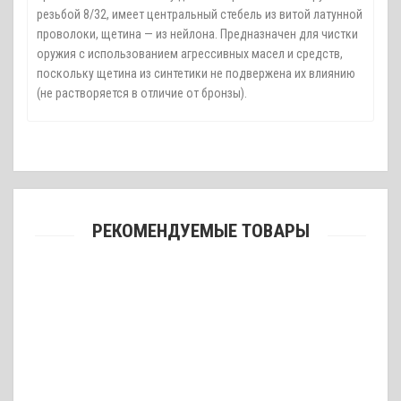
резьбой 8/32, имеет центральный стебель из витой латунной
проволоки, щетина — из нейлона. Предназначен для чистки
оружия с использованием агрессивных масел и средств,
поскольку щетина из синтетики не подвержена их влиянию
(не растворяется в отличие от бронзы).
РЕКОМЕНДУЕМЫЕ ТОВАРЫ
Шомпол Dewey для чистки оружия калибра .22 (112 см)
2380 грн.