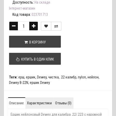
Доступность:
На складе
Інтернет-магазин
Код товара:
023701713
В КОРЗИНУ
КУПИТЬ В ОДИН КЛИК
Теги:
ерш
,
ершик
,
Dewey
,
чистка
,
.22 калибр
,
nylon
,
нейлон
,
Dewey B-22N
,
ершик Dewey
Описание
Характеристики
Отзывы (0)
Ершик нейлоновый Dewey для калибра .22/.223 с наружной