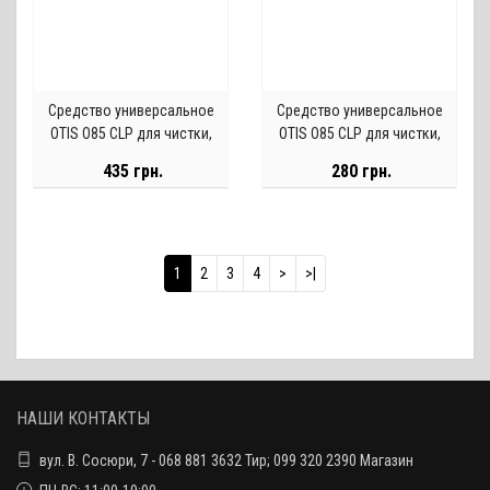
Средство универсальное
Средство универсальное
OTIS O85 CLP для чистки,
OTIS O85 CLP для чистки,
смазки и хранения оружия,
смазки и хранения оружия,
435 грн.
280 грн.
118 мл
59 мл
1
2
3
4
>
>|
НАШИ КОНТАКТЫ
вул. В. Сосюри, 7 - 068 881 3632 Тир; 099 320 2390 Магазин