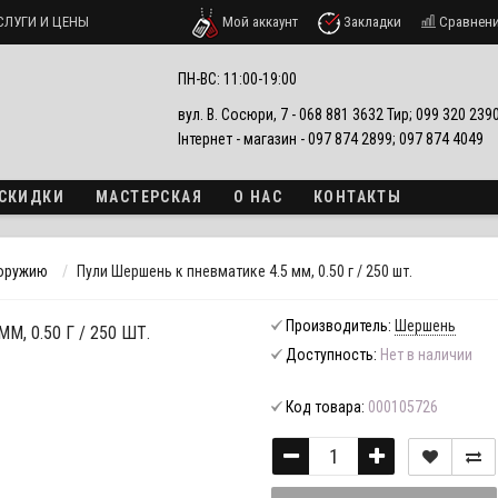
СЛУГИ И ЦЕНЫ
Мой аккаунт
Закладки
Сравнен
ПН-ВС: 11:00-19:00
вул. В. Сосюри, 7 - 068 881 3632 Тир; 099 320 23
Інтернет - магазин - 097 874 2899; 097 874 4049
 СКИДКИ
МАСТЕРСКАЯ
О НАС
КОНТАКТЫ
 оружию
Пули Шершень к пневматике 4.5 мм, 0.50 г / 250 шт.
Производитель:
Шершень
, 0.50 Г / 250 ШТ.
Доступность:
Нет в наличии
Код товара:
000105726