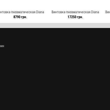
матическая Diana
Винтовка пневматическая Diana
Винтовка пнев
0 грн.
17250 грн.
612
1 4.5 мм TO6
Panther 350 Magnum 4.5 мм TO6
VMX Gas-P
зин