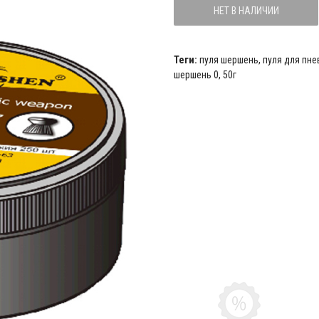
НЕТ В НАЛИЧИИ
Теги:
пуля шершень
,
пуля для пн
шершень 0
,
50г