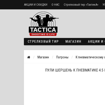
АКЦИИ И СКИДКИ
О НАС
Стрелковый тир «ТактикА»
У
Доставка и оплата
Политика безопасности
СТРЕЛКОВЫЙ ТИР
МАГАЗИН
АКЦИИ И
Магазин
Патроны
К пневматическому
ПУЛИ ШЕРШЕНЬ К ПНЕВМАТИКЕ 4.5 ММ