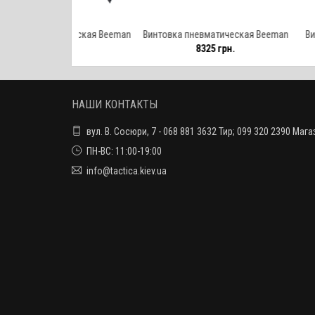
атическая Beeman
Винтовка пневматическая Beeman
Винтовка пнев
0 грн.
8325 грн.
879
071
Silver Kodiak X2 4.5 мм / прицел 3-
Panther 3
9х32
НАШИ КОНТАКТЫ
вул. В. Сосюри, 7 - 068 881 3632 Тир; 099 320 2390 Мага
ПН-ВС: 11:00-19:00
info@tactica.kiev.ua