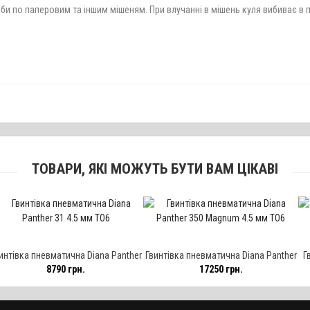
би по паперовим та іншим мішеням. При влучанні в мішень куля вибиває в п
ТОВАРИ, ЯКІ МОЖУТЬ БУТИ ВАМ ЦІКАВІ
атична Diana Panther
Гвинтівка пневматична Diana Panther
Гвинтівка пнев
90 грн.
17250 грн.
61
.5 мм TO6
350 Magnum 4.5 мм TO6
Gas-Pi