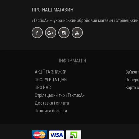
ПРО НАШ МАГАЗИН
«TacticA
» — у
країнський збройовий магазин і стрілецький 
ІНФОРМАЦІЯ
АКЦІЇ ТА ЗНИЖКИ
Зв'яза
ПОСЛУГИ ТА ЦІНИ
Поверн
ПРО НАС
Карта 
Стрілецький тир «ТактикА»
Доставка і оплата
Політика безпеки