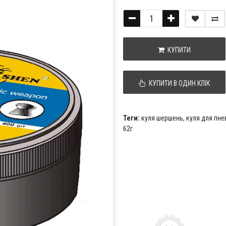
КУПИТИ
КУПИТИ В ОДИН КЛІК
Теги:
куля шершень
,
куля для пн
62г