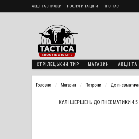
АКЦІЇ ТА ЗНИЖКИ
ПОСЛУГИ ТА ЦІНИ
ПРО НАС
Стрілецький тир «ТактикА»
Доставка і оплата
Політика б
СТРІЛЕЦЬКИЙ ТИР
МАГАЗИН
АКЦІЇ Т
Головна
Магазин
Патрони
До пневматичн
КУЛІ ШЕРШЕНЬ ДО ПНЕВМАТИКИ 4.5 ММ