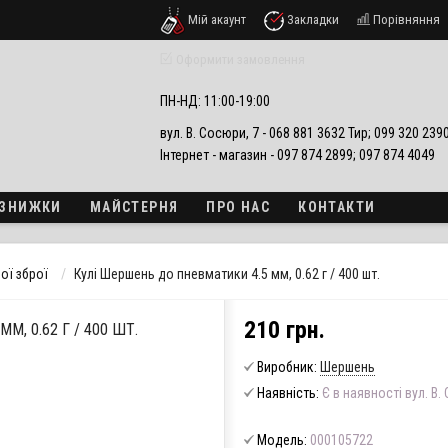
Мій акаунт
Закладки
Порівняння
езпеки
Оформити замовлення
ПН-НД: 11:00-19:00
вул. В. Сосюри, 7 - 068 881 3632 Тир; 099 320 23
Інтернет - магазин - 097 874 2899; 097 874 4049
А ЗНИЖКИ
МАЙСТЕРНЯ
ПРО НАС
КОНТАКТИ
ої зброї
Кулі Шершень до пневматики 4.5 мм, 0.62 г / 400 шт.
210 грн.
, 0.62 Г / 400 ШТ.
Виробник:
Шершень
Наявність:
Є в наявності вул. В.
Модель:
000105722