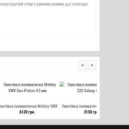
апері круглий отвір з рівними краями, що полегшує
<
>
матична Webley VMX
Гвинтівка пневматична Cometa 220
Гвинтівка пнев
20 грн.
3150 грн.
52
ston 4.5 мм
Galaxy 4.5 мм
4