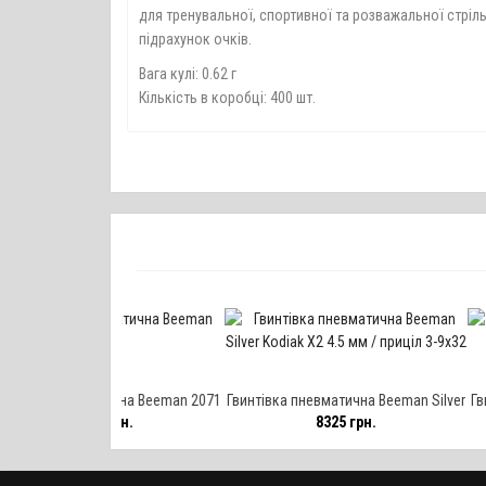
для тренувальної, спортивної та розважальної стріль
підрахунок очків.
Вага кулі: 0.62 г
Кількість в коробці: 400 шт.
матична Beeman 2071
Гвинтівка пневматична Beeman Silver
Гвинтівка пневм
50 грн.
8325 грн.
87
Kodiak X2 4.5 мм / приціл 3-9х32
31 4