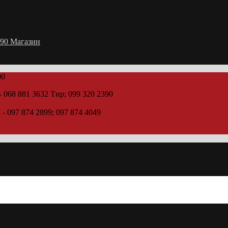
2390 Магазин
00
- 068 881 3632 Тир; 099 320 2390
 - 097 874 2899; 097 874 4049