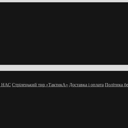
 НАС
Стрілецький тир «ТактикА»
Доставка і оплата
Політика б