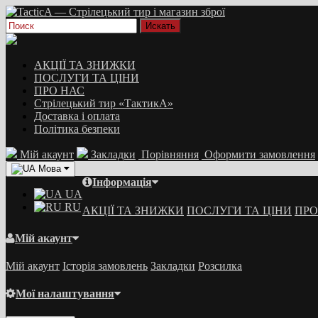
АКЦІЇ ТА ЗНИЖКИ
ПОСЛУГИ ТА ЦІНИ
ПРО НАС
Стрілецький тир «ТактикА»
Доставка і оплата
Політика безпеки
Мій акаунт
Закладки
Порівняння
Оформити замовлення
Мова
Інформація
UA
RU
АКЦІЇ ТА ЗНИЖКИ
ПОСЛУГИ ТА ЦІНИ
ПРО
Мій акаунт
Мій акаунт
Історія замовлень
Закладки
Розсилка
Мої налаштування