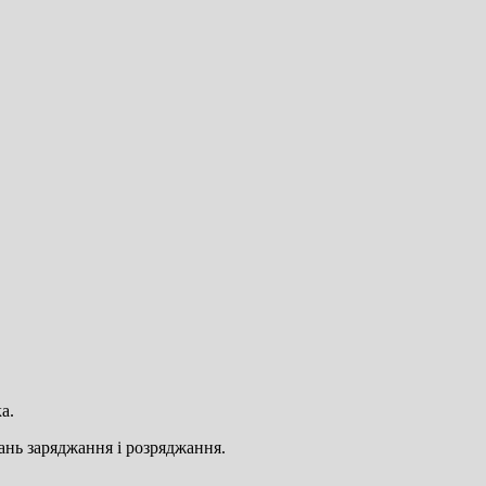
а.
ань заряджання і розряджання.