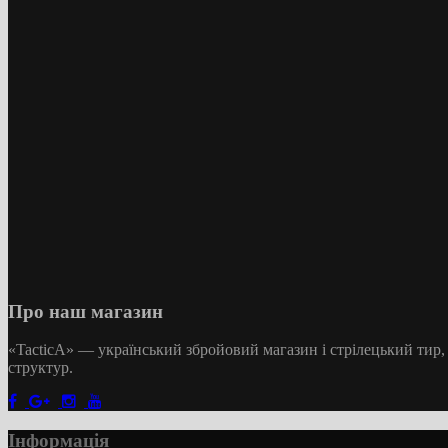
Про наш магазин
«TacticA
» — у
країнський збройовий магазин і стрілецький тир,
структур.
Інформація