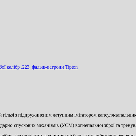
ої калібр .223
,
фальш-патрони Tipton
й гільзі з підпружиненим латунним імітатором капсуля-запальник
ударно-спускових механізмів (УСМ) вогнепальної зброї та тренув
ібру, але не містять в конструкції будь-яких вибухових речовин.