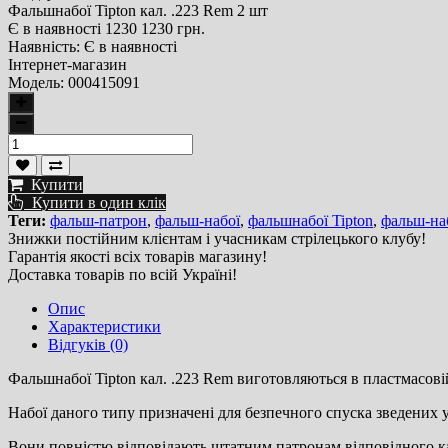
Фальшнабої Tipton кал. .223 Rem 2 шт
Є в наявності
1230
1230 грн.
Наявність:
Є в наявності
Інтернет-магазин
Модель:
000415091
Купити
Купити в один клік
Теги:
фальш-патрон
,
фальш-набої
,
фальшнабої Tipton
,
фальш-наб
Знижки постійним клієнтам і учасникам стрілецького клубу!
Гарантія якості всіх товарів магазину!
Доставка товарів по всій Україні!
Опис
Характеристики
Відгуків (0)
Фальшнабої Tipton кал. .223 Rem
виготовляються в пластмасові
Набої даного типу призначені для безпечного спуска зведених 
Вони повністю відповідають штатним патронам відповідного кал