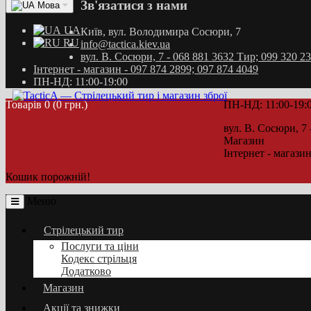
Зв'язатися з нами
Мова
UA
Київ, вул. Володимира Сосюри, 7
RU
info@tactica.kiev.ua
вул. В. Сосюри, 7 - 068 881 3632 Тир; 099 320 
Інтернет - магазин - 097 874 2899; 097 874 4049
ПН-НД: 11:00-19:00
Товарів 0 (0 грн.)
ПН-НД: 11:00-19:
вул. В. Сосюри, 7 
Магазин
Інтернет - магазин
Кошик порожній!
Меню
Стрілецький тир
Послуги та ціни
Кодекс стрільця
Додатково
Магазин
Акції та знижки