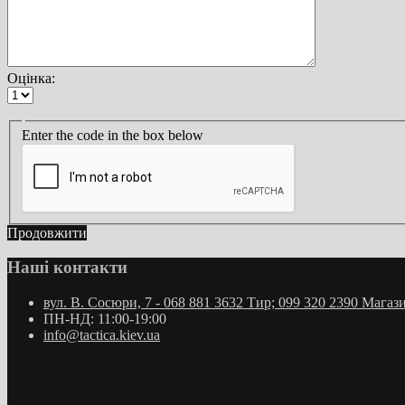
Оцінка:
Enter the code in the box below
Продовжити
Наші контакти
вул. В. Сосюри, 7 - 068 881 3632 Тир; 099 320 2390 Магаз
ПН-НД: 11:00-19:00
info@tactica.kiev.ua