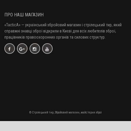
ПРО НАШ МАГАЗИН
«TacticA
» — у
країнський збройовий магазин і стрілецький тир, який
справжні знавці зброї відкрили в Києві для всіх любителів зброї,
працівників правоохоронних органів та силових структур.
© Стрілецький тир, Збройовий магазин, майстерня зброї