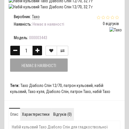
Виробник:
Тахо
0 відгуків
Наявність:
Немає в наявності
Модель:
000003443
НЕМАЄ В НАЯВНОСТІ
Теги:
Тахо Діаболо Спін 12/70
,
патрон кульовий
,
набій
кульовий
,
Тахо куля
,
Діаболо Спін
,
патрон Тахо
,
набій Тахо
Опис
Характеристики
Відгуків (0)
Набій кульовий Тахо Діаболо Спін для гладкоствольної