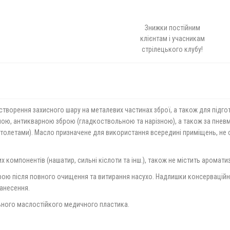
Знижки постійним
клієнтам і учасникам
стрілецького клубу!
ворення захисного шару на металевих частинах зброї, а також для підгото
ою, антикварною зброю (гладкоствольною та нарізною), а також за пневм
олетами). Масло призначене для використання всередині приміщень, не с
 компонентів (нашатир, сильні кіслоти та інш.), також не містить аромати
брою після повного очищення та витирання насухо. Надлишки консерваційн
нанесення.
льного маслостійкого медичного пластика.