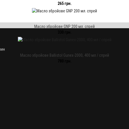
265 грн.
Масло збройове GNP 200 мл. спрей
330 грн.
зин
Масло збройове Ballistol Gunex-2000, 400 мл / спрей
780 грн.