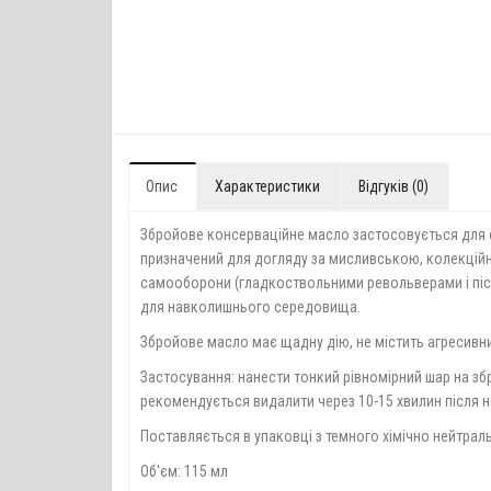
Опис
Характеристики
Відгуків (0)
Збройове консерваційне масло застосовується для ст
призначений для догляду за мисливською, колекційн
самооборони (гладкоствольними револьверами і піст
для навколишнього середовища.
Збройове масло має щадну дію, не містить агресивних
Застосування: нанести тонкий рівномірний шар на з
рекомендується видалити через 10-15 хвилин після 
Поставляється в упаковці з темного хімічно нейтра
Об'єм: 115 мл