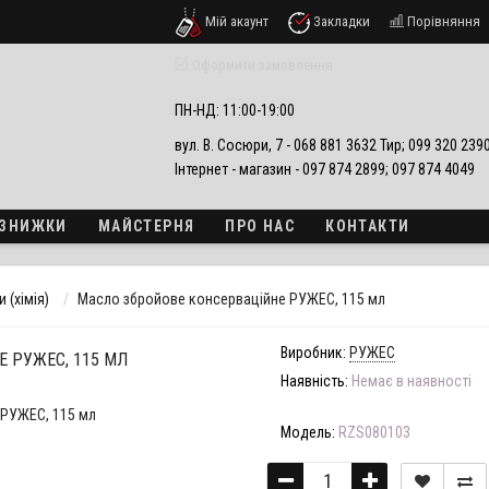
Мій акаунт
Закладки
Порівняння
езпеки
Оформити замовлення
ПН-НД: 11:00-19:00
вул. В. Сосюри, 7 - 068 881 3632 Тир; 099 320 23
Інтернет - магазин - 097 874 2899; 097 874 4049
А ЗНИЖКИ
МАЙСТЕРНЯ
ПРО НАС
КОНТАКТИ
 (хімія)
Масло збройове консерваційне РУЖЕС, 115 мл
Виробник:
РУЖЕС
 РУЖЕС, 115 МЛ
Наявність:
Немає в наявності
Модель:
RZS080103