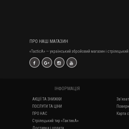
ПРО НАШ МАГАЗИН
«TacticA
» — у
країнський збройовий магазин і стрілецький 
ІНФОРМАЦІЯ
АКЦІЇ ТА ЗНИЖКИ
Зв'яза
ПОСЛУГИ ТА ЦІНИ
Поверн
ПРО НАС
Карта 
Стрілецький тир «ТактикА»
Доставка і оплата