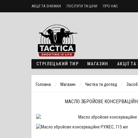
АКЦІЇ ТА ЗНИЖКИ
ПОСЛУГИ ТА ЦІНИ
ПРО НАС
Стрілецький тир «ТактикА»
Доставка і оплата
Політика б
СТРІЛЕЦЬКИЙ ТИР
МАГАЗИН
АКЦІЇ Т
Головна
Магазин
Чистка та догляд
Засоби
МАСЛО ЗБРОЙОВЕ КОНСЕРВАЦІЙНЕ