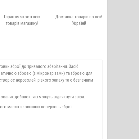
Гарантія якості всіх
Доставка товарів по всій
товарів магазину!
Україні!
вки зброї до тривалого зберігання. Засіб
атичною зброєю (з мікронарізами) та зброєю для
творює аерозолей, різкого запаху та є безпечним
зованих добавок, які можуть відлякнути звіра.
ого масла з зовнішніх поверхонь зброї