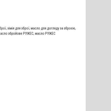
брої
,
хімія для зброї
,
масло для догляду за зброєю
,
асло збройове РУЖЕС
,
масло РУЖЕС