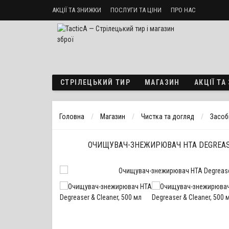
АКЦІЇ ТА ЗНИЖКИ
ПОСЛУГИ ТА ЦІНИ
ПРО НАС
Стрілецький тир «ТактикА»
Доставка і оплата
Політика б
СТРІЛЕЦЬКИЙ ТИР
МАГАЗИН
АКЦІЇ Т
Головна
Магазин
Чистка та догляд
Засоби
ОЧИЩУВАЧ-ЗНЕЖИРЮВАЧ НТА DEGREASE