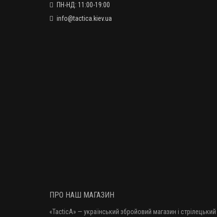
ПН-НД: 11:00-19:00
info@tactica.kiev.ua
ПРО НАШ МАГАЗИН
«TacticA
» — у
країнський збройовий магазин і стрілецький 