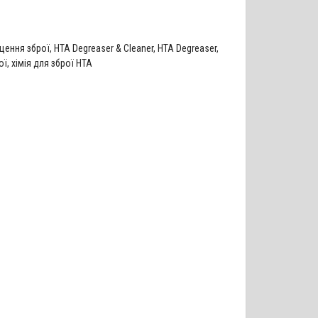
ищення зброї
,
НТА Degreaser & Cleaner
,
НТА Degreaser
,
ої
,
хімія для зброї HTA