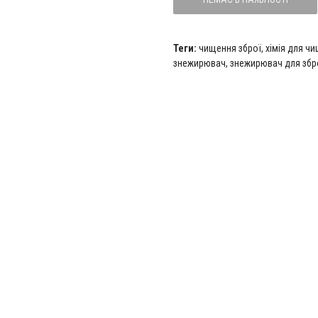
Теги:
чищення зброї
,
хімія для ч
знежирювач
,
знежирювач для збр