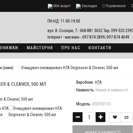
Мій акаунт
Закладки
Порівняння
езпеки
ПН-НД: 11:00-19:00
вул. В. Сосюри, 7 - 068 881 3632 Тир; 099 320 23
Інтернет - магазин - 097 874 2899; 097 874 4049
А ЗНИЖКИ
МАЙСТЕРНЯ
ПРО НАС
КОНТАКТИ
 (хімія)
Очищувач-знежирювач НТА Degreaser & Cleaner, 500 мл
Виробник:
HTA
R & CLEANER, 500 МЛ
Наявність:
Немає в наявності
Модель:
000930103
НЕМАЄ В НАЯВНОСТІ