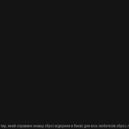
Патчі для чищення Hoppe`s кал .270-.35 50 шт/уп. Синтетика
88 грн.
Патчі для чищення Hoppe`s кал .22-.270 50 шт/уп. Синтетика
88 грн.
Патчі для чищення ME .28 - 35 кал. 500 шт/уп
380 грн.
310 грн.
Патчі для чищення ME .22 - 27 кал. 500 шт/уп
310 грн.
Патчі для чищення ME .50 - 12 кал. 250 шт/уп
450 грн.
тир, який справжні знавці зброї відкрили в Києві для всіх любителів зброї,