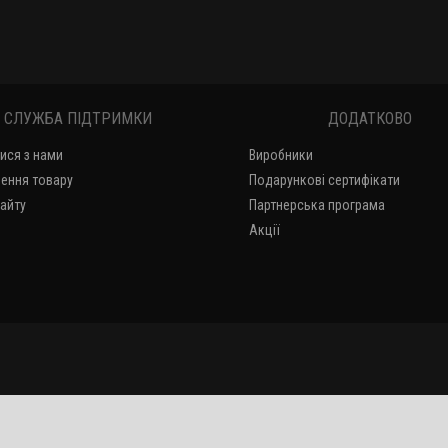
Патчі для чищення ME .338 кал. 250 шт/уп
340 грн.
СЛУЖБА ПІДТРИМКИ
ДОДАТКОВО
Патчі HTA для чищення зброї .22 (.223, .222, .22LR... ) - .243 / 500 шт.
тися з нами
Виробники
375 грн.
ення товару
Подарункові сертифікати
сайту
Партнерська програма
Акції
Патчі HTA для чищення зброї .30 (.308, .30-06, .300... ) 500 шт.
420 грн.