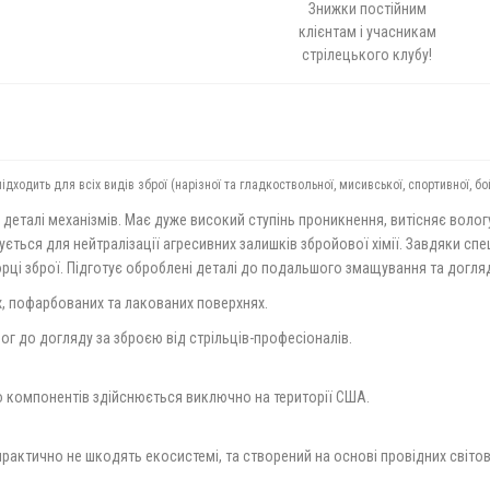
Знижки постійним
клієнтам і учасникам
стрілецького клубу!
дить для всіх видів зброї (нарізної та гладкоствольної, мисивської, спортивної, бойо
еталі механізмів. Має дуже високий ступінь проникнення, витісняє волог
ться для нейтралізації агресивних залишків збройової хімії. Завдяки спе
рці зброї. Підготує оброблені деталі до подальшого змащування та догля
х, пофарбованих та лакованих поверхнях.
ог до догляду за зброєю від стрільців-професіоналів.
о компонентів здійснюється виключно на території США.
 практично не шкодять екосистемі, та створений на основі провідних світов