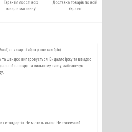
Гарантія якості всіх
Доставка товарів по всій
товарів магазину!
Україні!
вої, антикварної зброї різних калібрів).
у та швидко випаровується. Видаляє іржу та швидко
ціальній насадці та сильному тиску, забезпечує
ду.
их стандартів. Не містить аміак. Не токсичний.