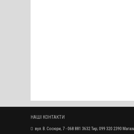
Патчі R
Патчі Re
НАШІ КОНТАКТИ
вул. В. Сосюри, 7 - 068 881 3632 Тир; 099 320 2390 Магаз