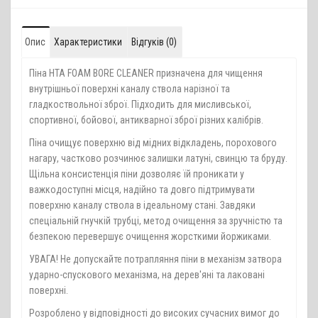
Опис
Характеристики
Відгуків (0)
Піна НТА FOAM BORE CLEANER призначена для чищення
внутрішньої поверхні каналу ствола нарізної та
гладкоствольної зброї. Підходить для мисливської,
спортивної, бойової, антикварної зброї різних калібрів.
Піна очищує поверхню від мідних відкладень, порохового
нагару, частково розчинює залишки латуні, свинцю та бруду.
Щільна консистенція піни дозволяє їй проникати у
важкодоступні місця, надійно та довго підтримувати
поверхню каналу ствола в ідеальному стані. Завдяки
спеціальній гнучкій трубці, метод очищення за зручністю та
безпекою перевершує очищення жорсткими йоржиками.
УВАГА! Не допускайте потрапляння піни в механізм затвора
ударно-спускового механізма, на дерев'яні та лаковані
поверхні.
Розроблено у відповідності до високих сучасних вимог до