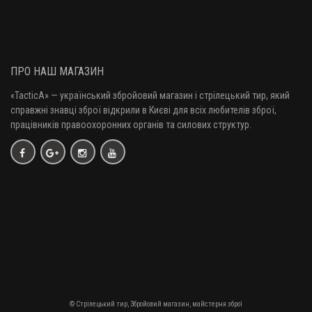
Патчі для чищення ME .22 - 27 кал. 500 шт/уп
310 грн.
ПРО НАШ МАГАЗИН
«TacticA
» — у
країнський збройовий магазин і стрілецький тир, який
Патчі для чищення ME .50 - 12 кал. 250 шт/уп
справжні знавці зброї відкрили в Києві для всіх любителів зброї,
450 грн.
працівників правоохоронних органів та силових структур.
Патчі для чищення ME .338 кал. 250 шт/уп
340 грн.
Патчі HTA для чищення зброї .22 (.223, .222, .22LR... ) - .243 / 500 шт.
375 грн.
© Стрілецький тир, Збройовий магазин, майстерня зброї