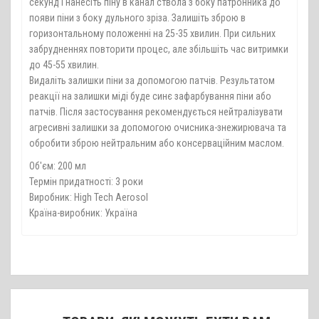
секунд і нанесіть піну в канал ствола з боку патронника до
появи піни з боку дульного зріза. Залишіть зброю в
горизонтальному положенні на 25-35 хвилин. При сильних
забрудненнях повторити процес, але збільшіть час витримки
до 45-55 хвилин.
Видаліть залишки піни за допомогою патчів. Результатом
реакції на залишки міді буде синє зафарбування піни або
патчів. Після застосування рекомендується нейтралізувати
агресивні залишки за допомогою очисника-знежирювача та
обробити зброю нейтральним або консерваційним маслом.
Об'єм: 200 мл
Термін придатності: 3 роки
Виробник: High Tech Aerosol
Країна-виробник: Україна