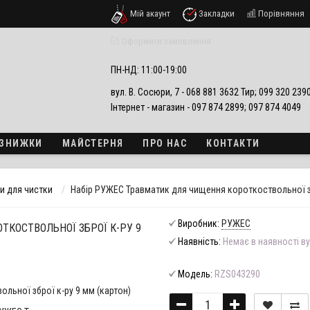
Мій акаунт
Закладки
Порівняння
езпеки
Оформити замовлення
ПН-НД: 11:00-19:00
вул. В. Сосюри, 7 - 068 881 3632 Тир; 099 320 23
Інтернет - магазин - 097 874 2899; 097 874 4049
А ЗНИЖКИ
МАЙСТЕРНЯ
ПРО НАС
КОНТАКТИ
и для чистки
Набір РУЖЕС Травматик для чищення короткоствольної зб
Виробник:
РУЖЕС
ТКОСТВОЛЬНОЇ ЗБРОЇ К-РУ 9
Наявність:
Немає в наявності ву
Модель:
RZS043290