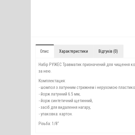
Опис
Характеристики
Відгуків (0)
Набір РУЖЕС Травматик призначений для чищення кор
за нею.
Комплектация:
- шомпол з латунним стрижнем і нерухомою пластико
- йорж латунний 6.5 мм,
- йорж синтетичний щетинний,
- засіб для видалення нагару,
- упаковка: картон.
Різьба: 1/8"