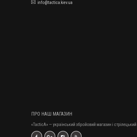
info@tactica.kiev.ua
ПРО НАШ МАГАЗИН
«TacticA
» — у
країнський збройовий магазин і стрілецький 