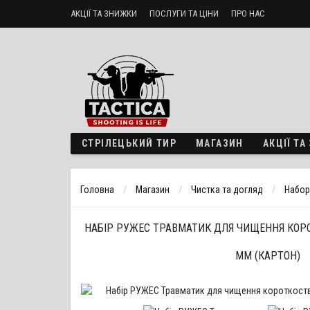
АКЦІЇ ТА ЗНИЖКИ
ПОСЛУГИ ТА ЦІНИ
ПРО НАС
Стрілецький тир «ТактикА»
Доставка і оплата
Політика б
СТРІЛЕЦЬКИЙ ТИР
МАГАЗИН
АКЦІЇ Т
Головна
Магазин
Чистка та догляд
Набор
НАБІР РУЖЕС ТРАВМАТИК ДЛЯ ЧИЩЕННЯ КОРО
ММ (КАРТОН)