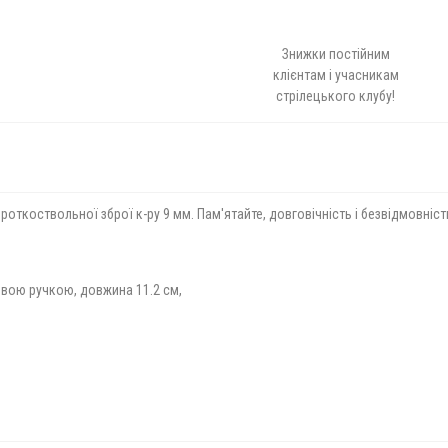
Знижки постійним
клієнтам і учасникам
стрілецького клубу!
откоствольної зброї к-ру 9 мм. Пам'ятайте, довговічність і безвідмовні
вою ручкою, довжина 11.2 см,