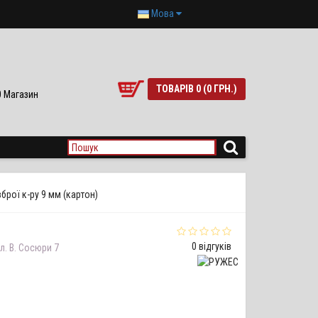
Мова
ТОВАРІВ 0 (0 ГРН.)
90 Магазин
рої к-ру 9 мм (картон)
0 відгуків
л. В. Сосюри 7