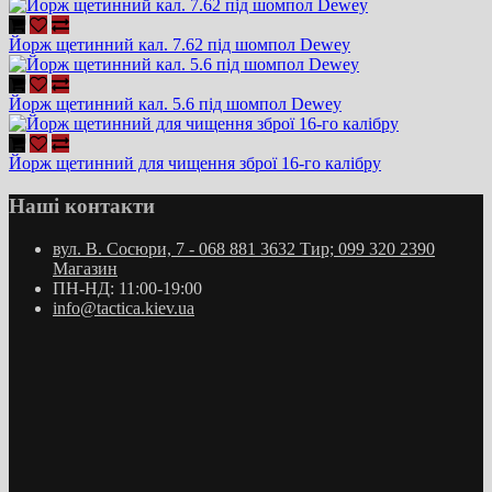
Йорж щетинний кал. 7.62 під шомпол Dewey
Йорж щетинний кал. 5.6 під шомпол Dewey
Йорж щетинний для чищення зброї 16-го калібру
Наші контакти
вул. В. Сосюри, 7 - 068 881 3632 Тир; 099 320 2390
Магазин
ПН-НД: 11:00-19:00
info@tactica.kiev.ua