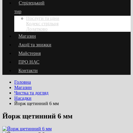
Стрілецький
тир
Послуги та ціни
Кодекс стрільця
Додатково
Магазин
Акції та знижки
Майстерня
ПРО НАС
Контакти
Головна
Магазин
Чистка та догляд
Насадки
Йорж щетинний 6 мм
Йорж щетинний 6 мм