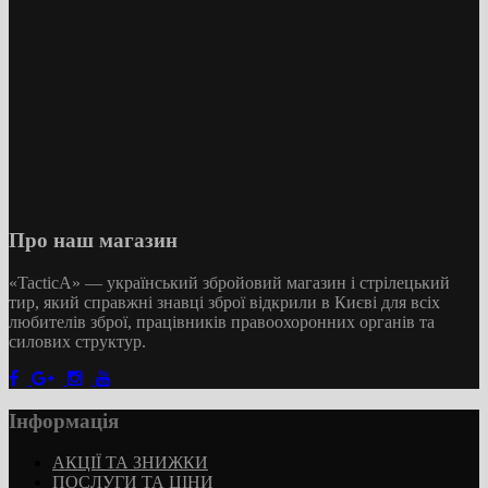
Про наш магазин
«TacticA
» — у
країнський збройовий магазин і стрілецький
тир, який справжні знавці зброї відкрили в Києві для всіх
любителів зброї, працівників правоохоронних органів та
силових структур.
Інформація
АКЦІЇ ТА ЗНИЖКИ
ПОСЛУГИ ТА ЦІНИ