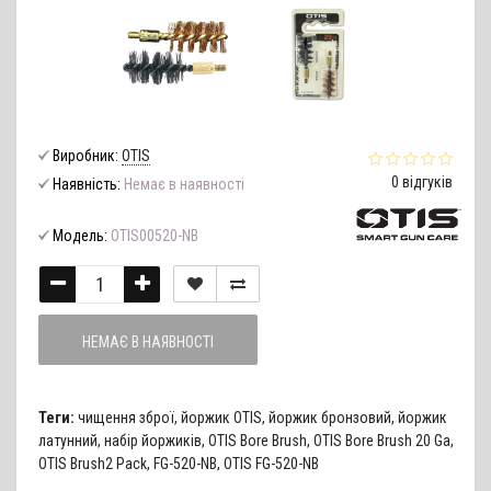
Виробник:
OTIS
0 відгуків
Наявність:
Немає в наявності
Модель:
OTIS00520-NB
НЕМАЄ В НАЯВНОСТІ
Теги:
чищення зброї
,
йоржик OTIS
,
йоржик бронзовий
,
йоржик
латунний
,
набір йоржиків
,
OTIS Bore Brush
,
OTIS Bore Brush 20 Ga
,
OTIS Brush2 Pack
,
FG-520-NB
,
OTIS FG-520-NB