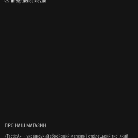
info@tactica.kiev.ua
ПРО НАШ МАГАЗИН
«TacticA
» — у
країнський збройовий магазин і стрілецький тир, який