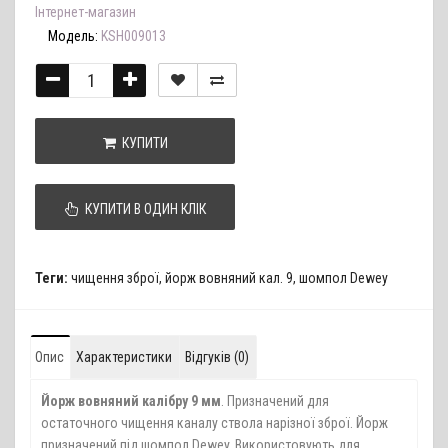
Інтернет-магазин
Модель:
KSH009013
КУПИТИ
КУПИТИ В ОДИН КЛІК
Теги:
чищення зброї
,
йорж вовняний кал. 9
,
шомпол Dewey
Опис
Характеристики
Відгуків (0)
Йорж вовняний калібру 9 мм
. Призначений для
остаточного чищення каналу ствола нарізної зброї. Йорж
призначений під шомпол Dewey. Використовують для