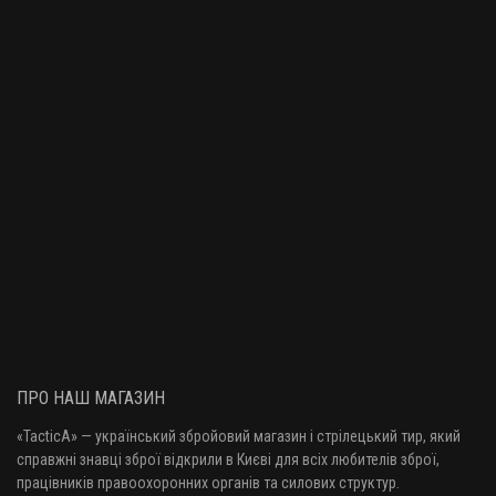
ПРО НАШ МАГАЗИН
«TacticA
» — у
країнський збройовий магазин і стрілецький тир, який
справжні знавці зброї відкрили в Києві для всіх любителів зброї,
працівників правоохоронних органів та силових структур.