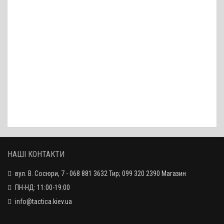
Йорж вовняний кал. 7.62 під шомпол Dewey
95 грн.
Йорж вовняний кал. 5.6 під шомпол Dewey
95 грн.
Йорж вовняний для чищення зброї 16-го калібру
60 грн.
НАШІ КОНТАКТИ
вул. В. Сосюри, 7 - 068 881 3632 Тир; 099 320 2390 Магазин
ПН-НД: 11:00-19:00
info@tactica.kiev.ua