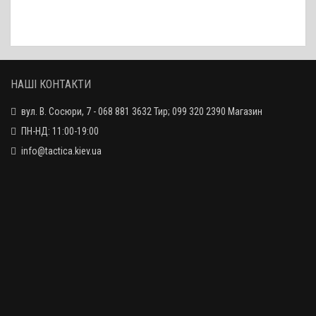
Кепка YP Flexfit Hat – Black Multicam / розмір S/M
990 грн.
НАШІ КОНТАКТИ
вул. В. Сосюри, 7 - 068 881 3632 Тир; 099 320 2390 Магазин
ПН-НД: 11:00-19:00
info@tactica.kiev.ua