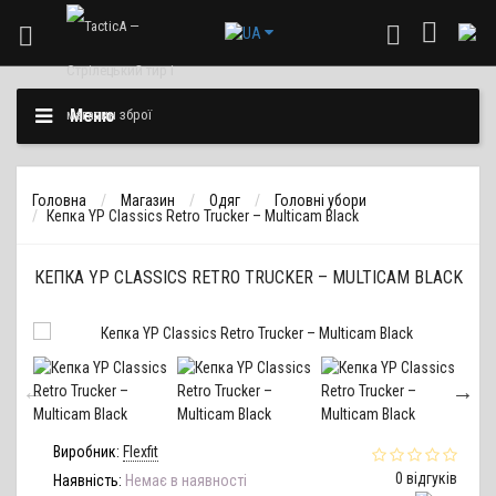
Меню
Головна
Магазин
Одяг
Головні убори
Кепка YP Classics Retro Trucker – Multicam Black
КЕПКА YP CLASSICS RETRO TRUCKER – MULTICAM BLACK
Виробник:
Flexfit
0 відгуків
Наявність:
Немає в наявності