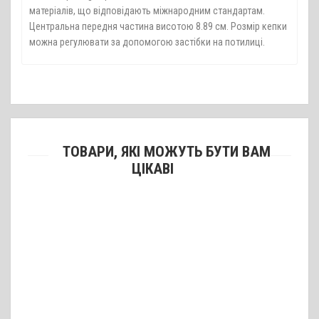
матеріалів, що відповідають міжнародним стандартам.
Центральна передня частина висотою 8.89 см. Розмір кепки
можна регулювати за допомогою застібки на потилиці.
ТОВАРИ, ЯКІ МОЖУТЬ БУТИ ВАМ
ЦІКАВІ
Кепка YP Flexfit Hat – Multicam / розмір S/M
990 грн.