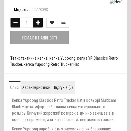
Модель:
000778093
НЕМАЄ В НАЯВНОСТІ
Теги:
тактична кепка
,
кепка Yupoong
,
кепка YP Classics Retro
Trucker
,
кепка Yupoong Retro Trucker Hat
Опис
Характеристики
Відгуків (0)
Кепка Yupoong Classics Retro Trucker Hat в кольорі Multicam
Black – це комфортна 6-клинна кепка універсального
розміру. Вигнутий жорсткий козирок відмінно захищає від
сонячних променів, а сітка забезпечує вентиляцію голови.
Кепки Yupoong виробляють з високоякісних бавовняних