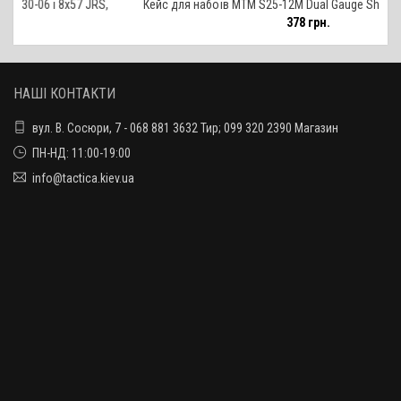
8x57 JRS,
Кейс для набоїв MTM S25-12M Dual Gauge Shotshell Case на 
378 грн.
набоїв 12 і 10 кал. (12/89), зелений
НАШІ КОНТАКТИ
вул. В. Сосюри, 7 - 068 881 3632 Тир; 099 320 2390 Магазин
ПН-НД: 11:00-19:00
info@tactica.kiev.ua