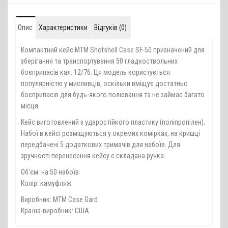
Опис
Характеристики
Відгуків (0)
Компактний кейс МТМ Shotshell Case SF-50 призначений для
зберігання та транспортування 50 гладкоствольних
боєприпасів кал. 12/76. Ця модель користується
популярністю у мисливців, оскільки вміщує достатньо
боєприпасів для будь-якого полювання та не займає багато
місця.
Кейс виготовлений з ударостійкого пластику (поліпропілен).
Набої в кейсі розміщуються у окремих комірках, на кришці
передбачені 5 додаткових тримачів для набоїв. Для
зручності перенесення кейсу є складана ручка.
Об'єм: на 50 набоїв
Колір: камуфляж
Виробник: MTM Case Gard
Країна-виробник: США