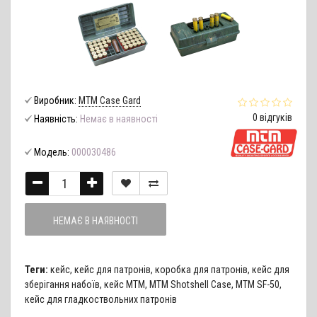
Виробник:
MTM Case Gard
0 відгуків
Наявність:
Немає в наявності
Модель:
000030486
НЕМАЄ В НАЯВНОСТІ
Теги:
кейс
,
кейс для патронів
,
коробка для патронів
,
кейс для
зберігання набоїв
,
кейс MTM
,
MTM Shotshell Case
,
MTM SF-50
,
кейс для гладкоствольних патронів